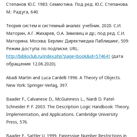
Степанов Ю.С. 1983. Семиотика. Под ред. Ю.С. Степанова.
М.: Радуга, 640.
Теория систем и системный анализ: учебник. 2020. С.И.
Маторин, А.Г. Жихарев, О.А. Зимовец и др.; под ред. С.И.
Маторина. Москва; Берлин: Директмедиа Паблишинг, 509:
Режим доступа: по подписке. URL:
http://biblioclub.ru/index.php?page=book&id=574641
(дата
обращения: 12.06.2020).
Abadi Martin and Luca Cardelli 1996. A Theory of Objects.
New York: Springer-Verlag, 397.
Baader F., Calvanese D., McGuinness L., Nardi D. Patel-
Schneider P. F. 2003. The Description Logic Handbook: Theory,
Implementation, and Applications. Cambridge University
Press, 576.
Baader F., Sattler U. 1999. Expressive Number Restrictions in