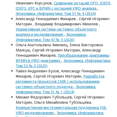
Иванович Корсунов,
Сравнение нотаций DFD, IDEF0,
IDEF3, EPC и BPMN с нотацией УФО-анализа
,
Экономика. Информатика: Том 51 № 4 (2024)
Александр Геннадиевич Жихарев , Сергей Игоревич
Маторин , Владимир Владимирович Михелев ,
Нормативная система системно-объектного
анализа и моделирования
,
Экономика.
Информатика: Том 47 № 3 (2020)
Ольга Анатольевна Зимовец, Елена Викторовна
Малкуш, Сергей Игоревич Маторин, Александр
Геннадиевич Жихарев,
Преобразование диаграммы
BPMN в УФО-диаграмму
,
Экономика. Информатика:
Том 52 № 3 (2025)
Павел Андреевич Бузов, Александр Геннадиевич
Жихарев, Сергей Игоревич Маторин,
Разработка
регламента процессов СМК с использованием
системно-объектного подхода
,
Экономика.
Информатика: Том 51 № 1 (2024)
Михаил Федорович Тубольцев, Сергей Игоревич
Маторин, Ольга Михайловна Тубольцева,
Компьютерная инструментальная поддержка ДВ-
УФО моделирования
,
Экономика. Информатика: