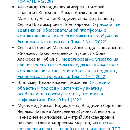
Том 47 № 4 (2020)
Александр Геннадиевич Жихарев , Николай
Иванович Корсунов , Роман Александрович
Маматов , Наталья Владимировна Щербинина ,
Сергей Владимирович Пономаренко,
О разработке
адаптивной образовательной платформы с
использованием технологий машинного обучения
,
Экономика. Информатика: Том 49 № 4 (2022)
Сергей Игоревич Маторин , Александр Геннадиевич
Жихарев , Павел Андреевич Бузов , Любовь
Алексеевна Губкина ,
Моделирование управления
при построении системы менеджмента качества с
использованием системно-объектного подхода
,
Экономика. Информатика: Том 49 № 4 (2022)
Владимир Владимирович Михелёв,
Системно-
объектный подход к системному анализу:
особенности и преимущества
,
Экономика.
Информатика: Том 49 № 1 (2022)
Мухаммед Хасcан Наджаджра, Владимир Сергеевич
Черных, Наталья Алексеевна Жукова, Александр
Геннадиевич Жихарев, Дмитрий Александрович
Лазарев, Никита Андреевич Мартон,
Алгоритмы
построения перспективной сетки для анализа ДТП
,