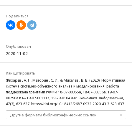
Поделиться
Опубликован
2020-11-02
Как цитировать
Жихарев , А. Г., Маторин , С. И., & Михелев , В. В. (2020). Нормативная
система системно-объектного анализа и моделирования: работа
поддержана грантами РФФИ 18-07-00355а, 18-07-00356а, 19-07-
00290а и № 19-07-00111а, 19-29-01047мк.
Экономика. Информатика
,
47
(3), 623-637. https://doi.org/10.18413/2687-0932-2020-43-3-623-637
Другие форматы библиографических ссылок