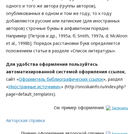
одного и того же автора (группы авторов),
опубликованных в одном и том же году, то к году
добавляются русские или латинские (для иностранных
авторов) строчные буквы в алфавитном порядке.
Например: [Петров и др., 1995а, б; Smith, 1997a, d; McAloon
et al., 1998b]. Порядок расстановки букв определяется
положением статьи в разделе «Список литературы».
Для удобства оформления пользуйтесь
автоматизированной системой оформления ссылок
,
сайт «
Оформитель библиографических ссылок
», раздел
«
Иностранные источники»
» (http://snoskainfo.ru/index.php?
page=default_templates).
Cм. пример оформления
Загрузить
Авторская справка
Пример оформления авторской справки
Загрузить