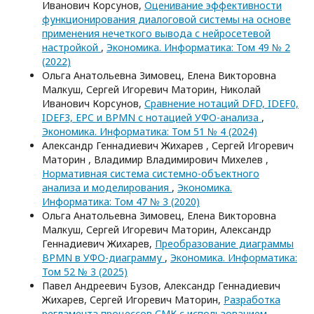
Иванович Корсунов,
Оценивание эффективности
функционирования диалоговой системы на основе
применения нечеткого вывода с нейросетевой
настройкой
,
Экономика. Информатика: Том 49 № 2
(2022)
Ольга Анатольевна Зимовец, Елена Викторовна
Малкуш, Сергей Игоревич Маторин, Николай
Иванович Корсунов,
Сравнение нотаций DFD, IDEF0,
IDEF3, EPC и BPMN с нотацией УФО-анализа
,
Экономика. Информатика: Том 51 № 4 (2024)
Александр Геннадиевич Жихарев , Сергей Игоревич
Маторин , Владимир Владимирович Михелев ,
Нормативная система системно-объектного
анализа и моделирования
,
Экономика.
Информатика: Том 47 № 3 (2020)
Ольга Анатольевна Зимовец, Елена Викторовна
Малкуш, Сергей Игоревич Маторин, Александр
Геннадиевич Жихарев,
Преобразование диаграммы
BPMN в УФО-диаграмму
,
Экономика. Информатика:
Том 52 № 3 (2025)
Павел Андреевич Бузов, Александр Геннадиевич
Жихарев, Сергей Игоревич Маторин,
Разработка
регламента процессов СМК с использованием