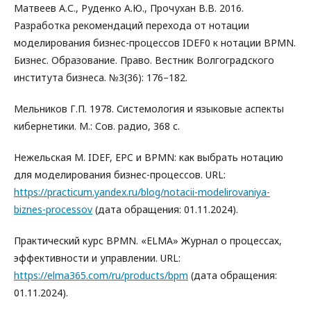
Матвеев А.С., Руденко А.Ю., Прочухан В.В. 2016.
Разработка рекомендаций перехода от нотации
моделирования бизнес-процессов IDEF0 к нотации BPMN.
Бизнес. Образование. Право. Вестник Волгоградского
института бизнеса. №3(36): 176–182.
Мельников Г.П. 1978. Системология и языковые аспекты
кибернетики. М.: Сов. радио, 368 с.
Нежельская М. IDEF, EPC и BPMN: как выбрать нотацию
для моделирования бизнес-процессов. URL:
https://practicum.yandex.ru/blog/notacii-modelirovaniya-
biznes-processov
(дата обращения: 01.11.2024).
Практический курс BPMN. «ELMA» Журнал о процессах,
эффективности и управлении. URL:
https://elma365.com/ru/products/bpm
(дата обращения:
01.11.2024).