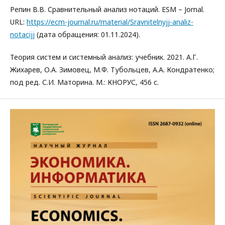
Репин В.В. Сравнительный анализ нотаций. ESM – Jornal.
URL:
https://ecm-journal.ru/material/Sravnitelnyjj-analiz-
notacijj
(дата обращения: 01.11.2024).
Теория систем и системный анализ: учебник. 2021. А.Г.
Жихарев, О.А. Зимовец, М.Ф. Тубольцев, А.А. Кондратенко;
под ред. С.И. Маторина. М.: КНОРУС, 456 с.