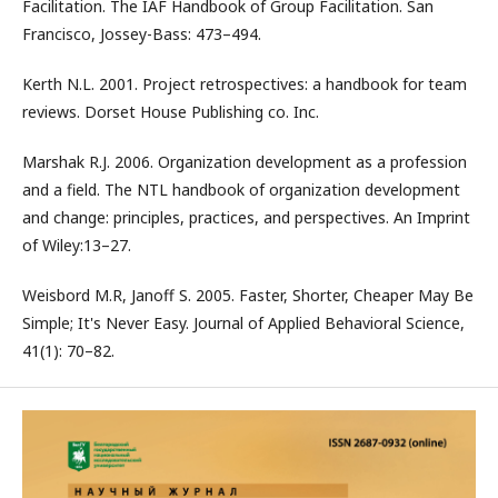
Facilitation. The IAF Handbook of Group Facilitation. San
Francisco, Jossey-Bass: 473–494.
Kerth N.L. 2001. Project retrospectives: a handbook for team
reviews. Dorset House Publishing co. Inc.
Marshak R.J. 2006. Organization development as a profession
and a field. The NTL handbook of organization development
and change: principles, practices, and perspectives. An Imprint
of Wiley:13–27.
Weisbord M.R, Janoff S. 2005. Faster, Shorter, Cheaper May Be
Simple; It's Never Easy. Journal of Applied Behavioral Science,
41(1): 70–82.