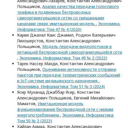
Александрович Лазарев, Константин Александрович
Польщиков,
Анализ качества передачи голосового
трафика в подвижных беспроводных
самоорганизующихся сетях со смешанными
каналами связи: имитационная модель
,
Экономика.
Информатика: Том 47 № 4 (2020)
Карви Джалал Каис Джамил, Родион Валерьевич
Лихошерстов, Константин Александрович
Польщиков,
Модель передачи видеопотоков в
летающей беспроводной самоорганизующейся сети
,
Экономика. Информатика: Том 49 № 2 (2022)
Тарек Нассер Махди, Константин Александрович
Польщиков,
Оценивание интенсивности отправки
пакетов при передаче телеметрических сообщений
в IoT-системе медицинского назначения
,
Экономика. Информатика: Том 51 № 3 (2024)
Ясир Муханад Джаббар Ясир, Константин
Александрович Польщиков, Евгений Михайлович
Маматов,
Имитационная модель
функционирования беспроводной сети с низким
энергопотреблением
,
Экономика. Информатика:
Том 50 № 3 (2023)
Хайлан Ахмад, Константин Александрович