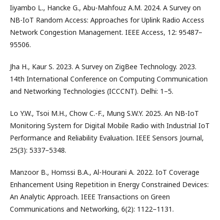
Iiyambo L., Hancke G., Abu-Mahfouz A.M. 2024. A Survey on
NB-IoT Random Access: Approaches for Uplink Radio Access
Network Congestion Management. IEEE Access, 12: 95487–
95506.
Jha H., Kaur S. 2023. A Survey on ZigBee Technology. 2023.
14th International Conference on Computing Communication
and Networking Technologies (ICCCNT). Delhi: 1–5.
Lo Y.W., Tsoi M.H., Chow C.-F., Mung S.W.Y. 2025. An NB-IoT
Monitoring System for Digital Mobile Radio with Industrial IoT
Performance and Reliability Evaluation. IEEE Sensors Journal,
25(3): 5337–5348.
Manzoor B., Homssi B.A., Al-Hourani A. 2022. IoT Coverage
Enhancement Using Repetition in Energy Constrained Devices:
An Analytic Approach. IEEE Transactions on Green
Communications and Networking, 6(2): 1122–1131.