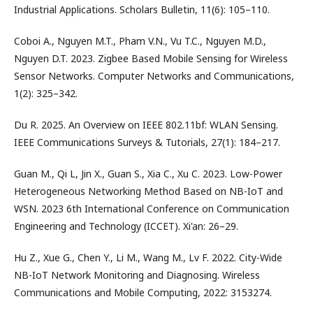
Industrial Applications. Scholars Bulletin, 11(6): 105–110.
Coboi A., Nguyen M.T., Pham V.N., Vu T.C., Nguyen M.D.,
Nguyen D.T. 2023. Zigbee Based Mobile Sensing for Wireless
Sensor Networks. Computer Networks and Communications,
1(2): 325–342.
Du R. 2025. An Overview on IEEE 802.11bf: WLAN Sensing.
IEEE Communications Surveys & Tutorials, 27(1): 184–217.
Guan M., Qi L, Jin X., Guan S., Xia C., Xu C. 2023. Low-Power
Heterogeneous Networking Method Based on NB-IoT and
WSN. 2023 6th International Conference on Communication
Engineering and Technology (ICCET). Xi'an: 26–29.
Hu Z., Xue G., Chen Y., Li M., Wang M., Lv F. 2022. City-Wide
NB-IoT Network Monitoring and Diagnosing. Wireless
Communications and Mobile Computing, 2022: 3153274.