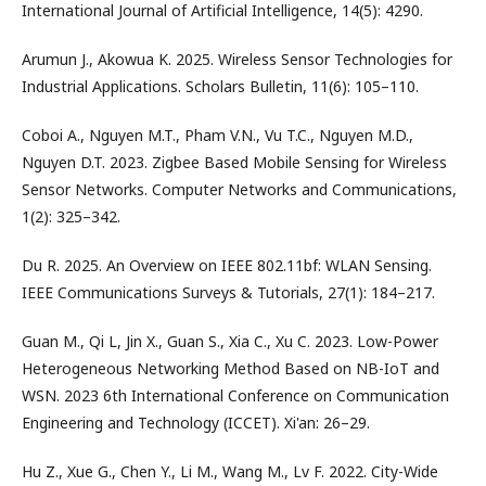
International Journal of Artificial Intelligence, 14(5): 4290.
Arumun J., Akowua K. 2025. Wireless Sensor Technologies for
Industrial Applications. Scholars Bulletin, 11(6): 105–110.
Coboi A., Nguyen M.T., Pham V.N., Vu T.C., Nguyen M.D.,
Nguyen D.T. 2023. Zigbee Based Mobile Sensing for Wireless
Sensor Networks. Computer Networks and Communications,
1(2): 325–342.
Du R. 2025. An Overview on IEEE 802.11bf: WLAN Sensing.
IEEE Communications Surveys & Tutorials, 27(1): 184–217.
Guan M., Qi L, Jin X., Guan S., Xia C., Xu C. 2023. Low-Power
Heterogeneous Networking Method Based on NB-IoT and
WSN. 2023 6th International Conference on Communication
Engineering and Technology (ICCET). Xi'an: 26–29.
Hu Z., Xue G., Chen Y., Li M., Wang M., Lv F. 2022. City-Wide