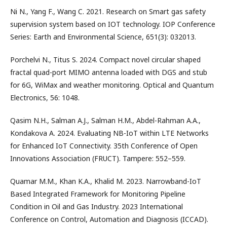
Ni N., Yang F., Wang C. 2021. Research on Smart gas safety
supervision system based on IOT technology. IOP Conference
Series: Earth and Environmental Science, 651(3): 032013.
Porchelvi N., Titus S. 2024. Compact novel circular shaped
fractal quad-port MIMO antenna loaded with DGS and stub
for 6G, WiMax and weather monitoring. Optical and Quantum
Electronics, 56: 1048.
Qasim N.H., Salman A.J., Salman H.M., Abdel-Rahman A.A.,
Kondakova A. 2024. Evaluating NB-IoT within LTE Networks
for Enhanced IoT Connectivity. 35th Conference of Open
Innovations Association (FRUCT). Tampere: 552–559.
Quamar M.M., Khan K.A., Khalid M. 2023. Narrowband-IoT
Based Integrated Framework for Monitoring Pipeline
Condition in Oil and Gas Industry. 2023 International
Conference on Control, Automation and Diagnosis (ICCAD).