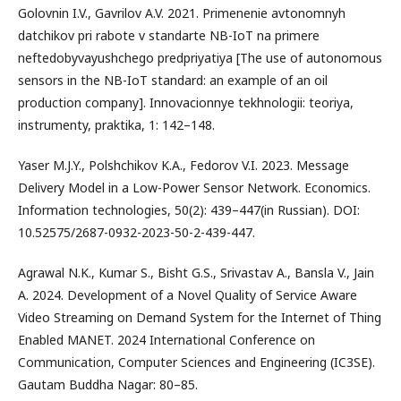
Golovnin I.V., Gavrilov A.V. 2021. Primenenie avtonomnyh
datchikov pri rabote v standarte NB-IoT na primere
neftedobyvayushchego predpriyatiya [The use of autonomous
sensors in the NB-IoT standard: an example of an oil
production company]. Innovacionnye tekhnologii: teoriya,
instrumenty, praktika, 1: 142–148.
Yaser M.J.Y., Polshchikov K.A., Fedorov V.I. 2023. Message
Delivery Model in a Low-Power Sensor Network. Economics.
Information technologies, 50(2): 439–447(in Russian). DOI:
10.52575/2687-0932-2023-50-2-439-447.
Agrawal N.K., Kumar S., Bisht G.S., Srivastav A., Bansla V., Jain
A. 2024. Development of a Novel Quality of Service Aware
Video Streaming on Demand System for the Internet of Thing
Enabled MANET. 2024 International Conference on
Communication, Computer Sciences and Engineering (IC3SE).
Gautam Buddha Nagar: 80–85.