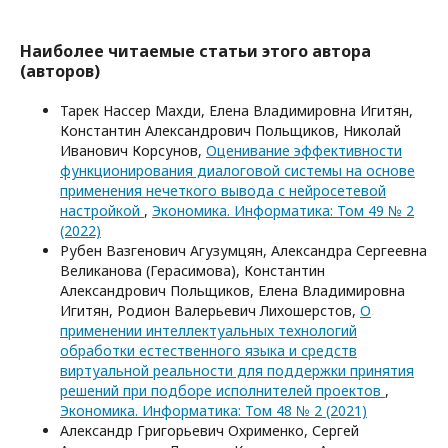
Наиболее читаемые статьи этого автора
(авторов)
Тарек Нассер Махди, Елена Владимировна Игитян,
Константин Александрович Польщиков, Николай
Иванович Корсунов,
Оценивание эффективности
функционирования диалоговой системы на основе
применения нечеткого вывода с нейросетевой
настройкой
,
Экономика. Информатика: Том 49 № 2
(2022)
Рубен Вазгенович Агузумцян, Александра Сергеевна
Великанова (Герасимова), Константин
Александрович Польщиков, Елена Владимировна
Игитян, Родион Валерьевич Лихошерстов,
О
применении интеллектуальных технологий
обработки естественного языка и средств
виртуальной реальности для поддержки принятия
решений при подборе исполнителей проектов
,
Экономика. Информатика: Том 48 № 2 (2021)
Александр Григорьевич Охрименко, Сергей