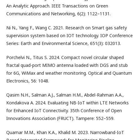
An Analytic Approach. IEEE Transactions on Green
Communications and Networking, 6(2): 1122–1131.
Ni N., Yang F., Wang C. 2021. Research on Smart gas safety
supervision system based on IOT technology. IOP Conference
Series: Earth and Environmental Science, 651(3): 032013.
Porchelvi N., Titus S. 2024. Compact novel circular shaped
fractal quad-port MIMO antenna loaded with DGS and stub
for 6G, WiMax and weather monitoring. Optical and Quantum
Electronics, 56: 1048.
Qasim N.H., Salman A.J., Salman H.M., Abdel-Rahman A.A.,
Kondakova A. 2024. Evaluating NB-IoT within LTE Networks
for Enhanced IoT Connectivity. 35th Conference of Open
Innovations Association (FRUCT). Tampere: 552–559.
Quamar M.M., Khan K.A., Khalid M. 2023. Narrowband-IoT