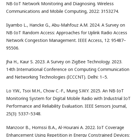
NB-IoT Network Monitoring and Diagnosing. Wireless
Communications and Mobile Computing, 2022: 3153274.
Iiyambo L., Hancke G., Abu-Mahfouz A.M. 2024. A Survey on
NB-IoT Random Access: Approaches for Uplink Radio Access
Network Congestion Management. IEEE Access, 12: 95487–
95506.
Jha H., Kaur S. 2023. A Survey on ZigBee Technology. 2023.
14th International Conference on Computing Communication
and Networking Technologies (ICCCNT). Delhi: 1–5.
Lo Y.W., Tsoi M.H., Chow C.-F., Mung S.W.Y. 2025. An NB-IoT
Monitoring System for Digital Mobile Radio with Industrial IoT
Performance and Reliability Evaluation. IEEE Sensors Journal,
25(3): 5337–5348.
Manzoor B., Homssi B.A., Al-Hourani A. 2022. IoT Coverage
Enhancement Using Repetition in Energy Constrained Devices: