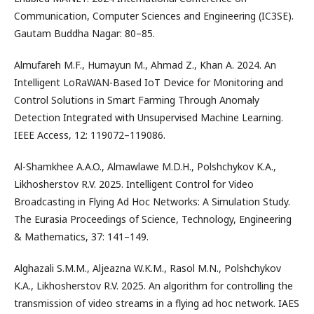
Communication, Computer Sciences and Engineering (IC3SE).
Gautam Buddha Nagar: 80–85.
Almufareh M.F., Humayun M., Ahmad Z., Khan A. 2024. An
Intelligent LoRaWAN-Based IoT Device for Monitoring and
Control Solutions in Smart Farming Through Anomaly
Detection Integrated with Unsupervised Machine Learning.
IEEE Access, 12: 119072–119086.
Al-Shamkhee A.A.O., Almawlawe M.D.H., Polshchykov K.A.,
Likhosherstov R.V. 2025. Intelligent Control for Video
Broadcasting in Flying Ad Hoc Networks: A Simulation Study.
The Eurasia Proceedings of Science, Technology, Engineering
& Mathematics, 37: 141–149.
Alghazali S.M.M., Aljeazna W.K.M., Rasol M.N., Polshchykov
K.A., Likhosherstov R.V. 2025. An algorithm for controlling the
transmission of video streams in a flying ad hoc network. IAES