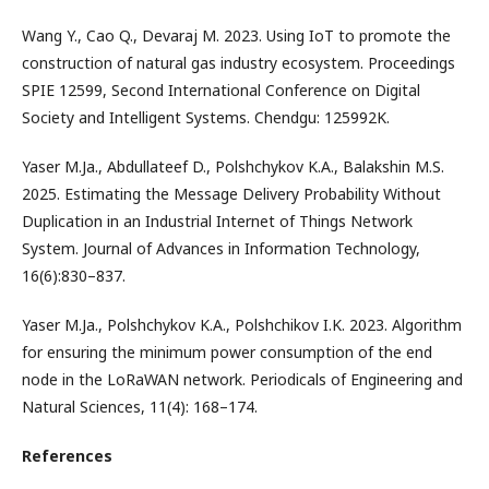
Wang Y., Cao Q., Devaraj M. 2023. Using IoT to promote the
construction of natural gas industry ecosystem. Proceedings
SPIE 12599, Second International Conference on Digital
Society and Intelligent Systems. Chendgu: 125992K.
Yaser M.Ja., Abdullateef D., Polshchykov K.A., Balakshin M.S.
2025. Estimating the Message Delivery Probability Without
Duplication in an Industrial Internet of Things Network
System. Journal of Advances in Information Technology,
16(6):830–837.
Yaser M.Ja., Polshchykov K.A., Polshchikov I.K. 2023. Algorithm
for ensuring the minimum power consumption of the end
node in the LoRaWAN network. Periodicals of Engineering and
Natural Sciences, 11(4): 168–174.
References