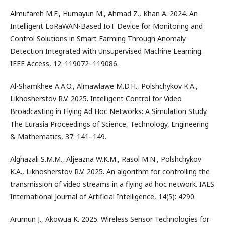
Almufareh M.F., Humayun M., Ahmad Z., Khan A. 2024. An
Intelligent LoRaWAN-Based IoT Device for Monitoring and
Control Solutions in Smart Farming Through Anomaly
Detection Integrated with Unsupervised Machine Learning.
IEEE Access, 12: 119072–119086.
Al-Shamkhee A.A.O., Almawlawe M.D.H., Polshchykov K.A.,
Likhosherstov R.V. 2025. Intelligent Control for Video
Broadcasting in Flying Ad Hoc Networks: A Simulation Study.
The Eurasia Proceedings of Science, Technology, Engineering
& Mathematics, 37: 141–149.
Alghazali S.M.M., Aljeazna W.K.M., Rasol M.N., Polshchykov
K.A., Likhosherstov R.V. 2025. An algorithm for controlling the
transmission of video streams in a flying ad hoc network. IAES
International Journal of Artificial Intelligence, 14(5): 4290.
Arumun J., Akowua K. 2025. Wireless Sensor Technologies for