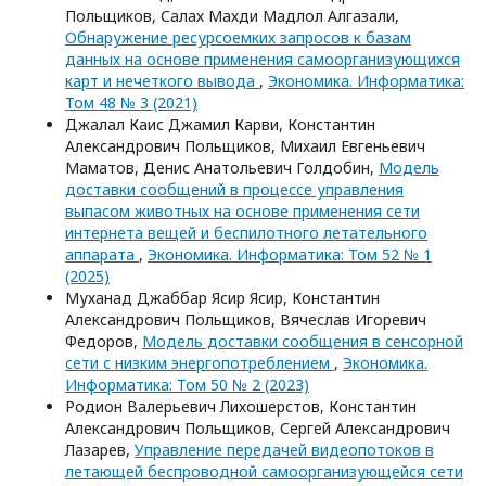
Польщиков, Салах Махди Мадлол Алгазали,
Обнаружение ресурсоемких запросов к базам
данных на основе применения самоорганизующихся
карт и нечеткого вывода
,
Экономика. Информатика:
Том 48 № 3 (2021)
Джалал Каис Джамил Карви, Константин
Александрович Польщиков, Михаил Евгеньевич
Маматов, Денис Анатольевич Голдобин,
Модель
доставки сообщений в процессе управления
выпасом животных на основе применения сети
интернета вещей и беспилотного летательного
аппарата
,
Экономика. Информатика: Том 52 № 1
(2025)
Муханад Джаббар Ясир Ясир, Константин
Александрович Польщиков, Вячеслав Игоревич
Федоров,
Модель доставки сообщения в сенсорной
сети с низким энергопотреблением
,
Экономика.
Информатика: Том 50 № 2 (2023)
Родион Валерьевич Лихошерстов, Константин
Александрович Польщиков, Сергей Александрович
Лазарев,
Управление передачей видеопотоков в
летающей беспроводной самоорганизующейся сети