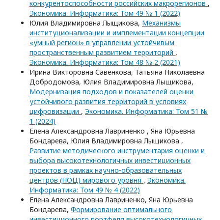
конкурентоспособности российских макрорегионов
,
Экономика. Информатика: Том 49 № 1 (2022)
Юлия Владимировна Лыщикова,
Механизмы
институционализации и имплементации концепции
«умный регион» в управлении устойчивым
пространственным развитием территорий
,
Экономика. Информатика: Том 48 № 2 (2021)
Ирина Викторовна Савенкова, Татьяна Николаевна
Добродомова, Юлия Владимировна Лыщикова,
Модернизация подходов и показателей оценки
устойчивого развития территорий в условиях
цифровизации
,
Экономика. Информатика: Том 51 №
1 (2024)
Елена Александровна Лавриненко , Яна Юрьевна
Бондарева, Юлия Владимировна Лыщикова ,
Развитие методического инструментария оценки и
выбора высокотехнологичных инвестиционных
проектов в рамках научно-образовательных
центров (НОЦ) мирового уровня
,
Экономика.
Информатика: Том 49 № 4 (2022)
Елена Александровна Лавриненко, Яна Юрьевна
Бондарева,
Формирование оптимального
инвестиционного портфеля высокотехнологичных