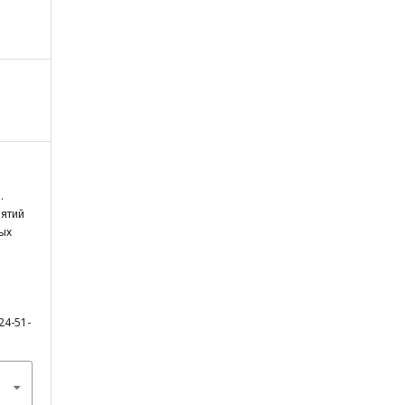
.
иятий
ых
24-51-