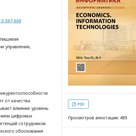
1-3-597-609
 пищевая
ни управления,
онкурентоспособности
т от качества
PDF
зывает влияние уровень
ением цифровых
Просмотров аннотации: 489
етенций сотрудников.
ческого обоснования