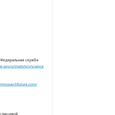
и. Федеральная служба
at.gov.ru/statistics/science
etresearchfuture.com/
ии пищевой