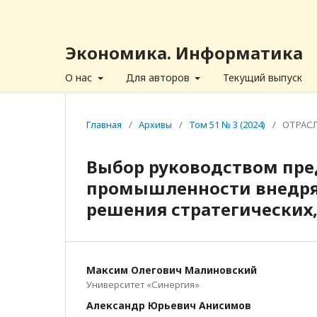
Экономика. Информатика
О нас
Для авторов
Текущий выпуск
Главная
/
Архивы
/
Том 51 № 3 (2024)
/
ОТРАСЛ
Выбор руководством пр
промышленности внедря
решения стратегических,
Максим Олегович Малиновский
Университет «Синергия»
Александр Юрьевич Анисимов