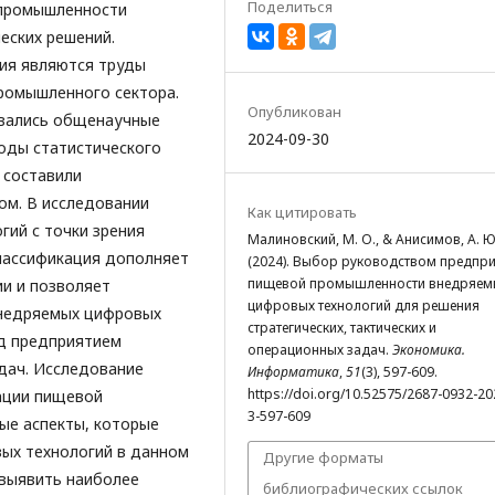
Поделиться
 промышленности
еских решений.
ия являются труды
ромышленного сектора.
Опубликован
овались общенаучные
2024-09-30
оды статистического
 составили
ом. В исследовании
Как цитировать
ий с точки зрения
Малиновский, М. О., & Анисимов, А. Ю
классификация дополняет
(2024). Выбор руководством предпр
пищевой промышленности внедряем
и и позволяет
цифровых технологий для решения
внедряемых цифровых
стратегических, тактических и
ед предприятием
операционных задач.
Экономика.
адач. Исследование
Информатика
,
51
(3), 597-609.
https://doi.org/10.52575/2687-0932-20
ации пищевой
3-597-609
ые аспекты, которые
ых технологий в данном
Другие форматы
 выявить наиболее
библиографических ссылок