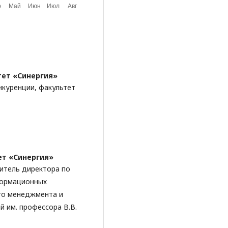
тет «Синергия»
нкуренции, факультет
ет «Синергия»
титель директора по
формационных
го менеджмента и
 им. профессора В.В.