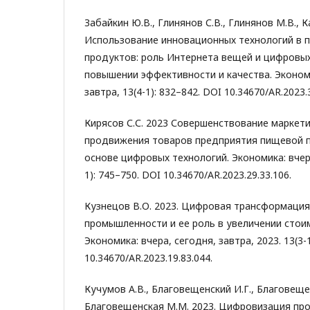
Забайкин Ю.В., Глинянов С.В., Глинянов М.В., 
Использование инновационных технологий в 
продуктов: роль Интернета вещей и цифровы
повышении эффективности и качества. Экономи
завтра, 13(4-1): 832–842. DOI 10.34670/AR.2023.3
Кирясов С.С. 2023 Совершенствование маркет
продвижения товаров предприятия пищевой 
основе цифровых технологий. Экономика: вчера
1): 745–750. DOI 10.34670/AR.2023.29.33.106.
Кузнецов В.О. 2023. Цифровая трансформаци
промышленности и ее роль в увеличении стои
Экономика: вчера, сегодня, завтра, 2023. 13(3-
10.34670/AR.2023.19.83.044.
Кучумов А.В., Благовещенский И.Г., Благовещен
Благовещенская М.М. 2023. Цифровизация пр