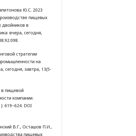
Капитонова Ю.С. 2023
производстве пищевых
х двойников в
ка: вчера, сегодня,
8.92.098.
инговой стратегии
промышленности на
, сегодня, завтра, 13(5-
я в пищевой
мости компании.
1): 619–624. DOI
ский В.Г., Осташов П.И.,
оизводства пищевых