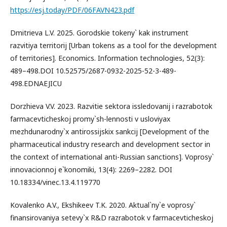
https://esj.today/PDF/06FAVN423.pdf
Dmitrieva L.V. 2025. Gorodskie tokeny` kak instrument
razvitiya territorij [Urban tokens as a tool for the development
of territories]. Economics. Information technologies, 52(3):
489–498.DOI 10.52575/2687-0932-2025-52-3-489-
498.EDNAEJICU
Dorzhieva V.V. 2023. Razvitie sektora issledovanij i razrabotok
farmacevticheskoj promy`sh-lennosti v usloviyax
mezhdunarodny`x antirossijskix sankcij [Development of the
pharmaceutical industry research and development sector in
the context of international anti-Russian sanctions]. Voprosy`
innovacionnoj e`konomiki, 13(4): 2269–2282. DOI
10.18334/vinec.13.4.119770
Kovalenko A.V., Ekshikeev T.K. 2020. Aktual`ny`e voprosy`
finansirovaniya setevy`x R&D razrabotok v farmacevticheskoj