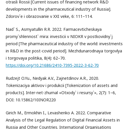
otrasli Rossii [Current issues of financing network R&D
developments in the pharmaceutical industry of Russia].
Zdorov`e i obrazovanie v XXI veke, 6: 111–114.
Nad` S., Asmyatullin R.R. 2022. Farmacevticheskaya
promy`shlennost` mira: investicii v NIOKR v postkovidny`j
period [The pharmaceutical industry of the world: investments
in R&D in the post-covid period]. Mezhdunarodnaya torgovlya
i torgovaya politika, 8(4): 62–70.
https://doi.org/10.21686/2410-7395-2022-3-62-70
Rudzejt O.Yu., Nedyak A.V., Zajnetdinov A.R., 2020.
Tokenizaciya aktivov i produkcii [Tokenization of assets and
products]. Inter-net-zhurnal «Otxody` i resursy`», 2(7): 1–6,
DOI: 10.15862/10INOR220
Girich M., Ermokhin I., Levashenko A. 2022. Comparative
Analysis of the Legal Regulation of Digital Financial Assets in
Russia and Other Countries. International Organisations