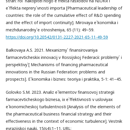
stran: rol` nakopitel`nogo e`ffekta rasxodov na NIOKR i
e`ffekta neprery`vnosti importa [Pharmaceutical leadership of
countries: the role of the cumulative effect of R&D spending
and the effect of import continuity]. Mirovaya e`konomika i
mezhdunarodny`e otnosheniya, 65 (11): 49–59.
https://doi.org/10.20542/0131-2227-2021-65-11-49-59
Balkovaya A.S. 2021. Mexanizmy` finansirovaniya
farmacevticheskix innovacij v Rossijskoj Federacii: problemy` i
perspektivy`[ Mechanisms of financing pharmaceutical
innovations in the Russian Federation: problems and
prospects]. E`konomika i biznes: teoriya i praktika, 5-1: 41–45.
Golovko S.M. 2023. Analiz e`lementov finansovoj strategii
farmacevticheskogo biznesa, ix e`ffektivnosti v usloviyax
e`konomicheskoj turbulentnosti [Analysis of the elements of
the pharmaceutical business financial strategy and their
effectiveness in the context of economic turbulence]. Vestnik
evrazijskoj nauki, 15(s4):1–11. URL: