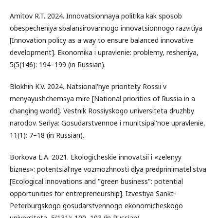
Amitov R.T. 2024. Innovatsionnaya politika kak sposob
obespecheniya sbalansirovannogo innovatsionnogo razvitiya
[Innovation policy as a way to ensure balanced innovative
development]. Ekonomika i upravlenie: problemy, resheniya,
5(5(146): 194–199 (in Russian).
Blokhin K.V. 2024. Natsional'nye prioritety Rossii v
menyayushchemsya mire [National priorities of Russia in a
changing world]. Vestnik Rossiyskogo universiteta druzhby
narodov. Seriya: Gosudarstvennoe i munitsipal'noe upravlenie,
11(1): 7–18 (in Russian).
Borkova E.A. 2021. Ekologicheskie innovatsii i «zelenyy
biznes»: potentsial'nye vozmozhnosti dlya predprinimatel'stva
[Ecological innovations and "green business": potential
opportunities for entrepreneurship]. Izvestiya Sankt-
Peterburgskogo gosudarstvennogo ekonomicheskogo
universiteta, 5(131): 100–103 (in Russian).