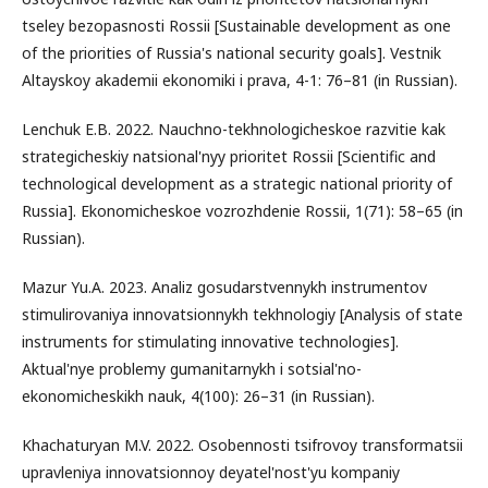
tseley bezopasnosti Rossii [Sustainable development as one
of the priorities of Russia's national security goals]. Vestnik
Altayskoy akademii ekonomiki i prava, 4-1: 76–81 (in Russian).
Lenchuk E.B. 2022. Nauchno-tekhnologicheskoe razvitie kak
strategicheskiy natsional'nyy prioritet Rossii [Scientific and
technological development as a strategic national priority of
Russia]. Ekonomicheskoe vozrozhdenie Rossii, 1(71): 58–65 (in
Russian).
Mazur Yu.A. 2023. Analiz gosudarstvennykh instrumentov
stimulirovaniya innovatsionnykh tekhnologiy [Analysis of state
instruments for stimulating innovative technologies].
Aktual'nye problemy gumanitarnykh i sotsial'no-
ekonomicheskikh nauk, 4(100): 26–31 (in Russian).
Khachaturyan M.V. 2022. Osobennosti tsifrovoy transformatsii
upravleniya innovatsionnoy deyatel'nost'yu kompaniy