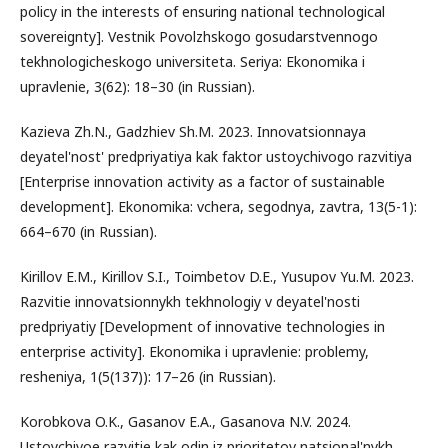
policy in the interests of ensuring national technological
sovereignty]. Vestnik Povolzhskogo gosudarstvennogo
tekhnologicheskogo universiteta. Seriya: Ekonomika i
upravlenie, 3(62): 18–30 (in Russian).
Kazieva Zh.N., Gadzhiev Sh.M. 2023. Innovatsionnaya
deyatel'nost' predpriyatiya kak faktor ustoychivogo razvitiya
[Enterprise innovation activity as a factor of sustainable
development]. Ekonomika: vchera, segodnya, zavtra, 13(5-1):
664–670 (in Russian).
Kirillov E.M., Kirillov S.I., Toimbetov D.E., Yusupov Yu.M. 2023.
Razvitie innovatsionnykh tekhnologiy v deyatel'nosti
predpriyatiy [Development of innovative technologies in
enterprise activity]. Ekonomika i upravlenie: problemy,
resheniya, 1(5(137)): 17–26 (in Russian).
Korobkova O.K., Gasanov E.A., Gasanova N.V. 2024.
Ustoychivoe razvitie kak odin iz prioritetov natsional'nykh