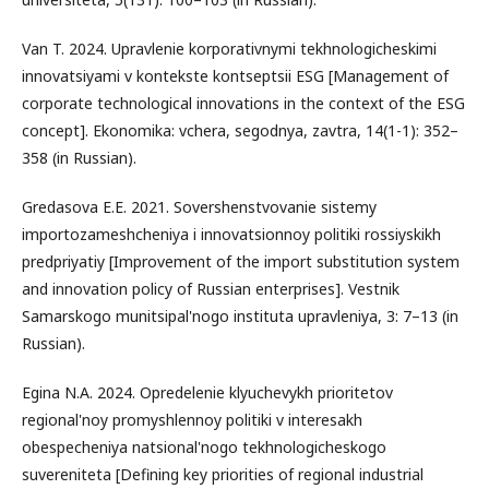
Van T. 2024. Upravlenie korporativnymi tekhnologicheskimi
innovatsiyami v kontekste kontseptsii ESG [Management of
corporate technological innovations in the context of the ESG
concept]. Ekonomika: vchera, segodnya, zavtra, 14(1-1): 352–
358 (in Russian).
Gredasova E.E. 2021. Sovershenstvovanie sistemy
importozameshcheniya i innovatsionnoy politiki rossiyskikh
predpriyatiy [Improvement of the import substitution system
and innovation policy of Russian enterprises]. Vestnik
Samarskogo munitsipal'nogo instituta upravleniya, 3: 7–13 (in
Russian).
Egina N.A. 2024. Opredelenie klyuchevykh prioritetov
regional'noy promyshlennoy politiki v interesakh
obespecheniya natsional'nogo tekhnologicheskogo
suvereniteta [Defining key priorities of regional industrial