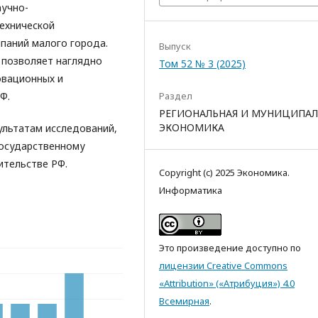
аучно-
ехнической
паний малого города.
Выпуск
 позволяет наглядно
Том 52 № 3 (2025)
овационных и
Раздел
Ф.
РЕГИОНАЛЬНАЯ И МУНИЦИПАЛ
ЭКОНОМИКА
ультатам исследований,
государственному
ительстве РФ.
Copyright (c) 2025 Экономика.
Информатика
Это произведение доступно по
лицензии Creative Commons
«Attribution» («Атрибуция») 4.0
Всемирная
.