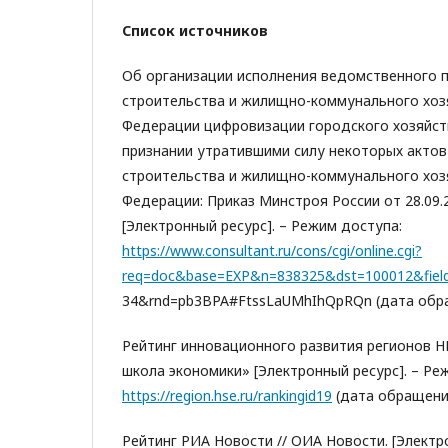
Список источников
Об организации исполнения ведомственного 
строительства и жилищно-коммунального хоз
Федерации цифровизации городского хозяйст
признании утратившими силу некоторых акто
строительства и жилищно-коммунального хоз
Федерации: Приказ Минстроя России от 28.09.
[Электронный ресурс]. – Режим доступа:
https://www.consultant.ru/cons/cgi/online.cgi?
req=doc&base=EXP&n=838325&dst=100012&fiel
34&rnd=pb3BPA#FtssLaUMhIhQpRQn (дата обращ
Рейтинг инновационного развития регионов 
школа экономики» [Электронный ресурс]. – Ре
https://region.hse.ru/rankingid19
(дата обращения:
Рейтинг РИА Новости // ОИА Новости. [Электр