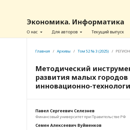
Экономика. Информатика
О нас
Для авторов
Текущий выпуск
Главная
/
Архивы
/
Том 52 № 3 (2025)
/
РЕГИО
Методический инструме
развития малых городов 
инновационно-технологи
Павел Сергеевич Селезнев
Финансовый университет при Правительстве РФ
Семен Алексеевич Вуйменков