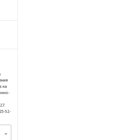
.
ения
в на
онно-
527.
25-52-