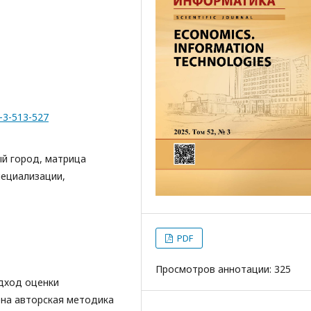
2-3-513-527
ый город, матрица
пециализации,
PDF
Просмотров аннотации: 325
дход оценки
ена авторская методика