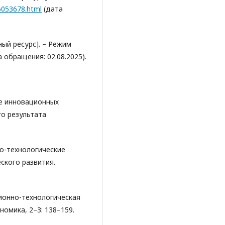
56053678.html
(дата
ный ресурс]. – Режим
ата обращения: 02.08.2025).
ие инновационных
о результата
но-технологические
ского развития.
ционно-технологическая
омика, 2–3: 138–159.