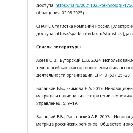
доступа:
https://ria.ru/20211025/tekhnologii-17
обращения: 02.08.2025).
СПАРК. Статистка компаний России. [Электрон
доступа: https://spark- interfax.ru/statistics (д
Список литературы
Асеев О.В., Бугорский Д.В. 2024. Использован
технологий как фактор повышения финансовог
деятельности организации. ЕГИ, 3 (53): 25–28.
Балацкий Е.В., Екимова Н.А. 2019. Инновацион
матрицы и национальные стратегии экономиче
Управленец, 5: 9–19.
Балацкий Е.В., Раптовский А.В. 2007a. Иннова
матрица российских регионов. Общество и экон