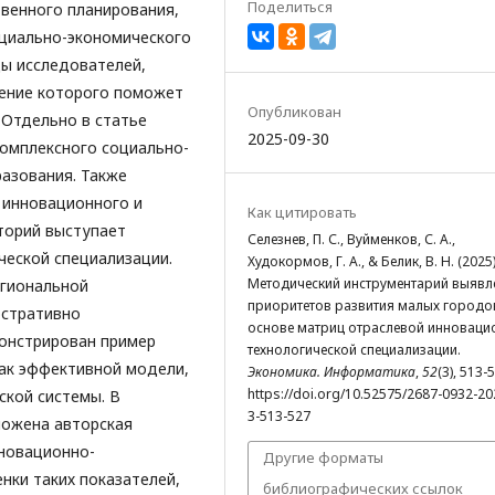
Поделиться
венного планирования,
оциально-экономического
ы исследователей,
ение которого поможет
Опубликован
 Отдельно в статье
2025-09-30
комплексного социально-
азования. Также
 инновационного и
Как цитировать
торий выступает
Селезнев, П. С., Вуйменков, С. А.,
ческой специализации.
Худокормов, Г. А., & Белик, В. Н. (2025)
Методический инструментарий выявл
егиональной
приоритетов развития малых городо
юстративно
основе матриц отраслевой инноваци
монстрирован пример
технологической специализации.
как эффективной модели,
Экономика. Информатика
,
52
(3), 513-
https://doi.org/10.52575/2687-0932-20
кой системы. В
3-513-527
ложена авторская
новационно-
Другие форматы
нки таких показателей,
библиографических ссылок