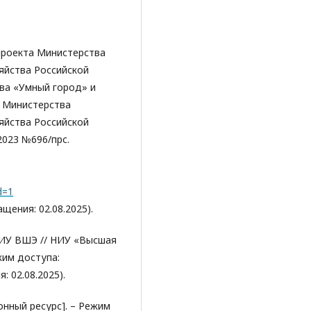
проекта Министерства
яйства Российской
ва «Умный город» и
в Министерства
яйства Российской
2023 №696/прс.
d=1
ения: 02.08.2025).
НИУ ВШЭ // НИУ «Высшая
жим доступа:
 02.08.2025).
онный ресурс]. – Режим