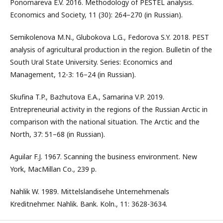
Ponomareva E.V. 2016. Methodology of PESTEL analysis.
Economics and Society, 11 (30): 264–270 (in Russian).
Semikolenova M.N., Glubokova L.G., Fedorova S.Y. 2018. PEST
analysis of agricultural production in the region. Bulletin of the
South Ural State University. Series: Economics and
Management, 12-3: 16–24 (in Russian).
Skufina T.P., Bazhutova E.A., Samarina V.P. 2019.
Entrepreneurial activity in the regions of the Russian Arctic in
comparison with the national situation. The Arctic and the
North, 37: 51–68 (in Russian).
Aguilar F.J. 1967. Scanning the business environment. New
York, MacMillan Co., 239 p.
Nahlik W. 1989. Mittelslandisehe Unternehmenals
Kreditnehmer. Nahlik. Bank. Koln., 11: 3628-3634.