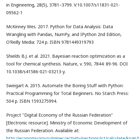
in Engineering, 28(5), 3781–3799. V:10.1007/s11831-021-
09562-1
McKinney Wes. 2017. Python for Data Analysis: Data
Wrangling with Pandas, NumPy, and IPython 2nd Edition,
O’Reilly Media: 724 p. ISBN 9781449319793
Shields B.J. et al. 2021. Bayesian reaction optimization as a
tool for chemical synthesis. Nature, v. 590, 7844: 89-96. DOI
10.1038/s41586-021-03213-y.
Sweigart A. 2015. Automate the Boring Stuff with Python:
Practical Programming for Total Beginners. No Starch Press:
504 p. ISBN 1593275994.
Project "Digital Economy of the Russian Federation"
[Electronic resource]. Ministry of Economic Development of
the Russian Federation. Available at:
http://economy.gov.ru/minec/activity/sections/ict/calculate/koap.