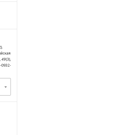
).
ийская
,
49
(3),
7-0932-