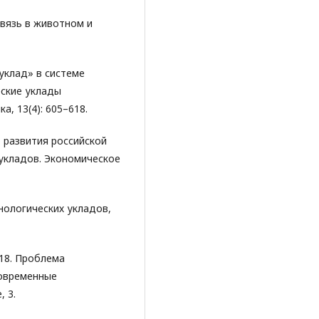
связь в животном и
 уклад» в системе
еские уклады
, 13(4): 605–618.
 развития российской
 укладов. Экономическое
нологических укладов,
018. Проблема
Современные
 3.