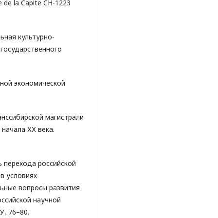
de la Capite CH-1223
льная культурно-
 государственного
дной экономической
ранссибирской магистрали
начала ХХ века.
ть перехода российской
 в условиях
льные вопросы развития
оссийской научной
, 76–80.