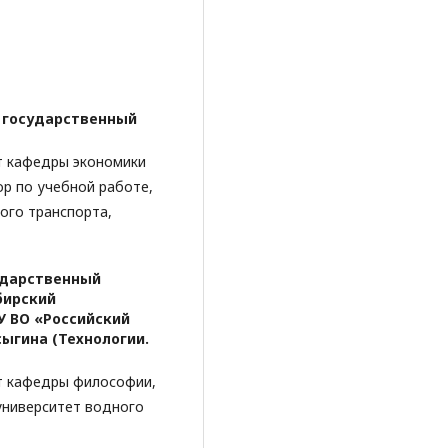
 государственный
т кафедры экономики
р по учебной работе,
ого транспорта,
ударственный
бирский
У ВО «Российский
сыгина (Технологии.
нт кафедры философии,
университет водного