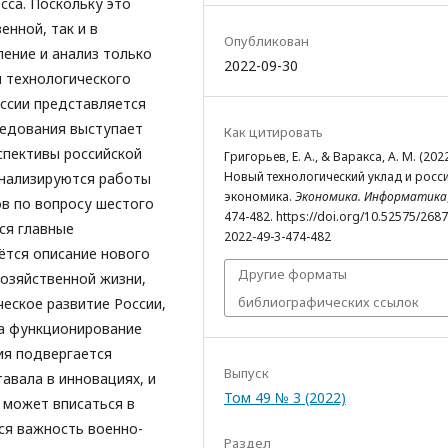
сса. Поскольку это
енной, так и в
Опубликован
ление и анализ только
2022-09-30
 технологического
оссии представляется
ледования выступает
Как цитировать
спективы российской
Григорьев, Е. А., & Варакса, А. М. (2022
Новый технологический уклад и росс
анализируются работы
экономика.
Экономика. Информатика
ов по вопросу шестого
474-482. https://doi.org/10.52575/268
ся главные
2022-49-3-474-482
ётся описание нового
Другие форматы
озяйственной жизни,
библиографических ссылок
еское развитие России,
на функционирование
ия подвергается
Выпуск
авала в инновациях, и
Том 49 № 3 (2022)
 может вписаться в
ся важность военно-
Раздел