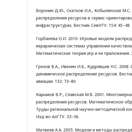
Воронин Д.Ю., Скатков И.А., Кобылянская М.С.
распределения ресурсов в сервис-ориентиров
инфраструктурах. Вестник СевНТУ. 154: 45–48.
Горбанева О.И. 2010. Игровые модели распред
иерархических системах управления качество
Математическая теория игр и ее приложения. 2(
Грехов В.А., Ивенин И.Б., Кудрявцев Н.С. 2008.
динамическое распределение ресурсов. Вест
авиации. 132: 73–80.
Карымов В.Р., Славская М.В. 2001. Многомерн
распределения ресурсов. Математическое обр
Труды региональной научно-методической кон
Изд-во АлГТУ. 33–36.
Матвеев А.А. 2005. Модели и методы распреде