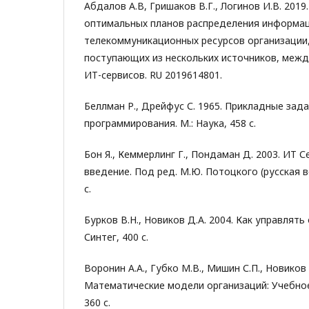
Абдалов А.В, Гришаков В.Г., Логинов И.В. 201
оптимальных планов распределения информа
телекоммуникационных ресурсов организации
поступающих из нескольких источников, межд
ИТ-сервисов. RU 2019614801.
Беллман Р., Дрейфус С. 1965. Прикладные зад
программирования. М.: Наука, 458 с.
Бон Я., Кеммерлинг Г., Пондаман Д. 2003. ИТ 
введение. Под ред. М.Ю. Потоцкого (русская вер
с.
Бурков В.Н., Новиков Д.А. 2004. Как управлять
Синтег, 400 с.
Воронин А.А., Губко М.В., Мишин С.П., Новиков 
Математические модели организаций: Учебное
360 с.