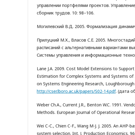
управлении портфелями проектов. Управлени
сборник трудов. 10: 98–106.
Могилевский В.Д. 2005. Формализация динамиче
Прилуцкий М.Х., Власов С.Е. 2005. Многостад
расписаний с альтернативными вариантами вы
Системы управления и информационные техноло
Lane J.A. 2009. Cost Model Extensions to Suppor
Estimation for Complex Systems and Systems of 
on Systems Engineering Research, Loughborough 
http://cser.lboro.ac.uk/papers/S02-14.pdf
. (дата о
Weber Ch.A., Current J.R., Benton W.C. 1991. Vendo
Methods. European Journal of Operational Researc
Wei C-C., Chien C-F., Wang M-J. J. 2005. An AHP-
system selection. Int. J. Production Economics. 96