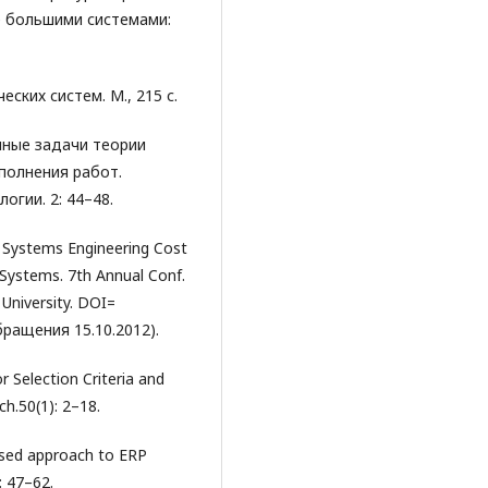
е большими системами:
ских систем. М., 215 с.
ийные задачи теории
полнения работ.
гии. 2: 44–48.
t Systems Engineering Cost
Systems. 7th Annual Conf.
University. DOI=
бращения 15.10.2012).
r Selection Criteria and
h.50(1): 2–18.
based approach to ERP
: 47–62.