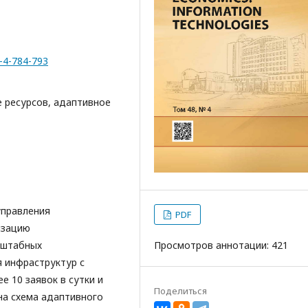
8-4-784-793
е ресурсов, адаптивное
управления
PDF
изацию
сштабных
Просмотров аннотации: 421
 инфраструктур с
 10 заявок в сутки и
Поделиться
на схема адаптивного