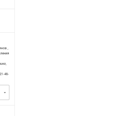
инов ,
вления
тика
,
21-48-