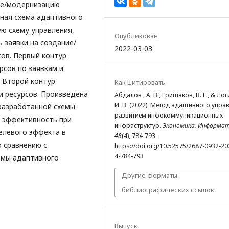
ие/модернизацию
ная схема адаптивного
ю схему управления,
Опубликован
заявки на создание/
2022-03-03
ов. Первый контур
рсов по заявкам и
 Второй контур
Как цитировать
и ресурсов. Произведена
Абдалов , А. В., Гришаков, В. Г., & Лог
И. В. (2022). Метод адаптивного упра
разработанной схемы
развитием инфокоммуникационных
ё эффективность при
инфраструктур.
Экономика. Информа
елевого эффекта в
48
(4), 784-793.
о сравнению с
https://doi.org/10.52575/2687-0932-20
4-784-793
емы адаптивного
Другие форматы
библиографических ссылок
Выпуск