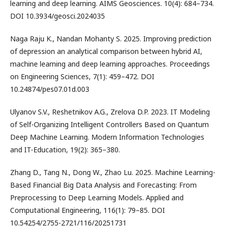
learning and deep learning. AIMS Geosciences. 10(4): 684–734.
DOI 10.3934/geosci.2024035
Naga Raju K., Nandan Mohanty S. 2025. Improving prediction
of depression an analytical comparison between hybrid AI,
machine learning and deep learning approaches. Proceedings
on Engineering Sciences, 7(1): 459–472. DOI
10.24874/pes07.01d.003
Ulyanov S.V., Reshetnikov A.G., Zrelova D.P. 2023. IT Modeling
of Self-Organizing Intelligent Controllers Based on Quantum
Deep Machine Learning. Modern Information Technologies
and IT-Education, 19(2): 365–380.
Zhang D., Tang N., Dong W., Zhao Lu. 2025. Machine Learning-
Based Financial Big Data Analysis and Forecasting: From
Preprocessing to Deep Learning Models. Applied and
Computational Engineering, 116(1): 79–85. DOI
10.54254/2755-2721/116/20251731