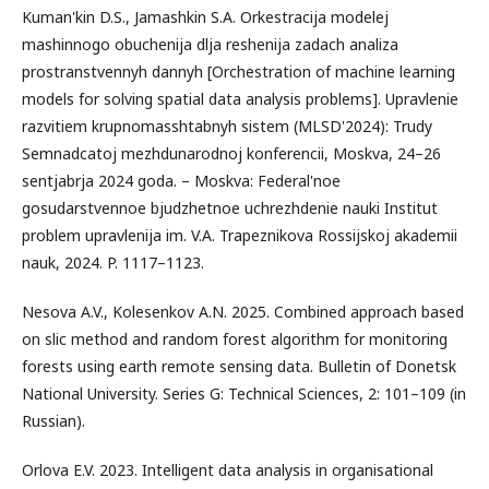
Kuman'kin D.S., Jamashkin S.A. Orkestracija modelej
mashinnogo obuchenija dlja reshenija zadach analiza
prostranstvennyh dannyh [Orchestration of machine learning
models for solving spatial data analysis problems]. Upravlenie
razvitiem krupnomasshtabnyh sistem (MLSD'2024): Trudy
Semnadcatoj mezhdunarodnoj konferencii, Moskva, 24–26
sentjabrja 2024 goda. – Moskva: Federal'noe
gosudarstvennoe bjudzhetnoe uchrezhdenie nauki Institut
problem upravlenija im. V.A. Trapeznikova Rossijskoj akademii
nauk, 2024. P. 1117–1123.
Nesova A.V., Kolesenkov A.N. 2025. Combined approach based
on slic method and random forest algorithm for monitoring
forests using earth remote sensing data. Bulletin of Donetsk
National University. Series G: Technical Sciences, 2: 101–109 (in
Russian).
Orlova E.V. 2023. Intelligent data analysis in organisational