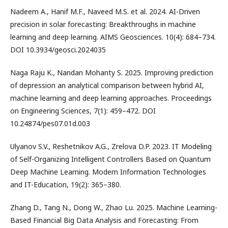
Nadeem A., Hanif M.F., Naveed M.S. et al. 2024. AI-Driven
precision in solar forecasting: Breakthroughs in machine
learning and deep learning. AIMS Geosciences. 10(4): 684–734.
DOI 10.3934/geosci.2024035
Naga Raju K., Nandan Mohanty S. 2025. Improving prediction
of depression an analytical comparison between hybrid AI,
machine learning and deep learning approaches. Proceedings
on Engineering Sciences, 7(1): 459–472. DOI
10.24874/pes07.01d.003
Ulyanov S.V., Reshetnikov A.G., Zrelova D.P. 2023. IT Modeling
of Self-Organizing Intelligent Controllers Based on Quantum
Deep Machine Learning. Modern Information Technologies
and IT-Education, 19(2): 365–380.
Zhang D., Tang N., Dong W., Zhao Lu. 2025. Machine Learning-
Based Financial Big Data Analysis and Forecasting: From