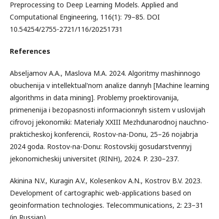
Preprocessing to Deep Learning Models. Applied and
Computational Engineering, 116(1): 79–85. DOI
10.54254/2755-2721/116/20251731
References
Abseljamov A.A., Maslova M.A. 2024. Algoritmy mashinnogo
obuchenija v intellektual'nom analize dannyh [Machine learning
algorithms in data mining]. Problemy proektirovanija,
primenenija i bezopasnosti informacionnyh sistem v uslovijah
cifrovoj jekonomiki: Materialy XXIII Mezhdunarodnoj nauchno-
prakticheskoj konferencii, Rostov-na-Donu, 25–26 nojabrja
2024 goda. Rostov-na-Donu: Rostovskij gosudarstvennyj
jekonomicheskij universitet (RINH), 2024. P. 230–237.
Akinina N.V., Kuragin A.V., Kolesenkov A.N., Kostrov B.V. 2023.
Development of cartographic web-applications based on
geoinformation technologies. Telecommunications, 2: 23–31
(in Russian).