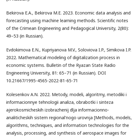
Bekirova E.A., Bekirova M.E. 2023. Economic data analysis and
forecasting using machine learning methods. Scientific notes
of the Crimean Engineering and Pedagogical University, 2(80):
49–53 (in Russian).
Evdokimova E.N., Kupriyanova M.V., Soloviova I.P., Simikova I.P.
2022. Mathematical modeling of digitalization process in
economic systems. Bulletin of the Ryazan State Radio
Engineering University, 81: 65–71 (in Russian). DOI
10.21667/1995-4565-2022-81-65-71
Kolesenkov A.N. 2022. Metody, modeli, algoritmy, metodiki i
informacionnye tehnologii analiza, obrabotki i sinteza
ajerokosmicheskih izobrazhenij dlja informacionno-
analiticheskih sistem regional'nogo urovnja [Methods, models,
algorithms, techniques, and information technologies for the
analysis, processing, and synthesis of aerospace images for