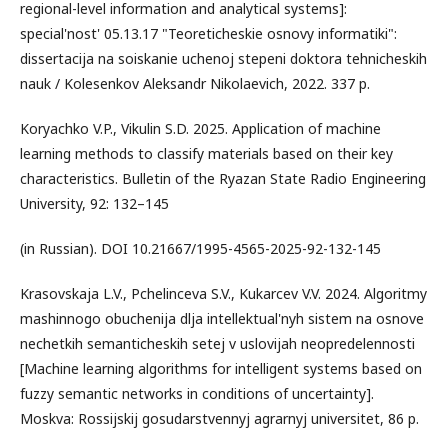
regional-level information and analytical systems]:
special'nost' 05.13.17 "Teoreticheskie osnovy informatiki":
dissertacija na soiskanie uchenoj stepeni doktora tehnicheskih
nauk / Kolesenkov Aleksandr Nikolaevich, 2022. 337 p.
Koryachko V.P., Vikulin S.D. 2025. Application of machine
learning methods to classify materials based on their key
characteristics. Bulletin of the Ryazan State Radio Engineering
University, 92: 132–145
(in Russian). DOI 10.21667/1995-4565-2025-92-132-145
Krasovskaja L.V., Pchelinceva S.V., Kukarcev V.V. 2024. Algoritmy
mashinnogo obuchenija dlja intellektual'nyh sistem na osnove
nechetkih semanticheskih setej v uslovijah neopredelennosti
[Machine learning algorithms for intelligent systems based on
fuzzy semantic networks in conditions of uncertainty].
Moskva: Rossijskij gosudarstvennyj agrarnyj universitet, 86 p.