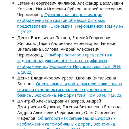
Евгений Георгиевич Жиляков, Александр Васильевич
Коськин, Илья Игоревич Лубков, Андрей Алексеевич
Черноморец,
Субполосная аппроксимация
изображений при сжатии объемов битовых
представлений
,
Экономика. Информатика: Том 49 №
3 (2022)
Денис Васильевич Петров, Евгений Георгиевич
Жиляков, Дарья Андреевна Черноморец, Евгения
Витальевна Болгова, Андрей Алексеевич
Черноморец,
О выборе размеров прецедента в
задаче обнаружения объектов на цифровых
изображениях
,
Экономика. Информатика: Том 49 №
2 (2022)
Денис Владимирович Урсол, Евгения Витальевна
Болгова,
Оценка импульсной характеристики канала
связи на основе ортогонального субполосного
базиса
,
Экономика. Информатика: Том 50 № 4 (2023)
Дмитрий Александрович Лазарев, Андрей
Дмитриевич Фуников, Евгения Витальевна Болгова,
Андрей Алексеевич Черноморец, Олег Сергеевич
Фефелов,
Об алгоритмах сегментации цифровых
изображений автомобильных дорог
,
Экономика.