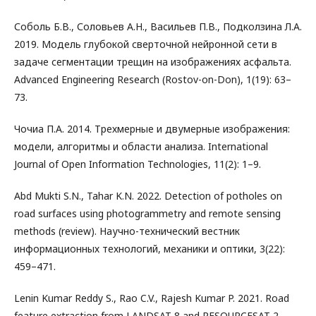
Соболь Б.В., Соловьев А.Н., Васильев П.В., Подколзина Л.А.
2019. Модель глубокой сверточной нейронной сети в
задаче сегментации трещин на изображениях асфальта.
Advanced Engineering Research (Rostov-on-Don), 1(19): 63–
73.
Чочиа П.А. 2014. Трехмерные и двумерные изображения:
модели, алгоритмы и области анализа. International
Journal of Open Information Technologies, 11(2): 1–9.
Abd Mukti S.N., Tahar K.N. 2022. Detection of potholes on
road surfaces using photogrammetry and remote sensing
methods (review). Научно-технический вестник
информационных технологий, механики и оптики, 3(22):
459–471.
Lenin Kumar Reddy S., Rao C.V., Rajesh Kumar P. 2021. Road
feature extraction from LANDSAT-8 and RESOURCESAT-2