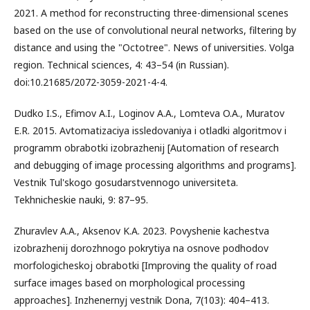
2021. A method for reconstructing three-dimensional scenes
based on the use of convolutional neural networks, filtering by
distance and using the "Octotree". News of universities. Volga
region. Technical sciences, 4: 43–54 (in Russian).
doi:10.21685/2072-3059-2021-4-4.
Dudko I.S., Efimov A.I., Loginov A.A., Lomteva O.A., Muratov
E.R. 2015. Avtomatizaciya issledovaniya i otladki algoritmov i
programm obrabotki izobrazhenij [Automation of research
and debugging of image processing algorithms and programs].
Vestnik Tul'skogo gosudarstvennogo universiteta.
Tekhnicheskie nauki, 9: 87–95.
Zhuravlev A.A., Aksenov K.A. 2023. Povyshenie kachestva
izobrazhenij dorozhnogo pokrytiya na osnove podhodov
morfologicheskoj obrabotki [Improving the quality of road
surface images based on morphological processing
approaches]. Inzhenernyj vestnik Dona, 7(103): 404–413.