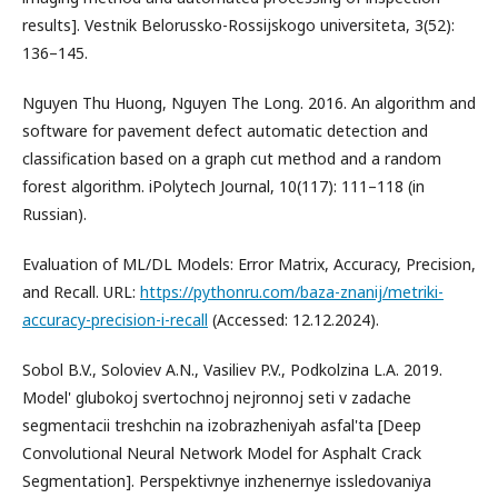
results]. Vestnik Belorussko-Rossijskogo universiteta, 3(52):
136–145.
Nguyen Thu Huong, Nguyen The Long. 2016. An algorithm and
software for pavement defect automatic detection and
classification based on a graph cut method and a random
forest algorithm. iPolytech Journal, 10(117): 111–118 (in
Russian).
Evaluation of ML/DL Models: Error Matrix, Accuracy, Precision,
and Recall. URL:
https://pythonru.com/baza-znanij/metriki-
accuracy-precision-i-recall
(Accessed: 12.12.2024).
Sobol B.V., Soloviev A.N., Vasiliev P.V., Podkolzina L.A. 2019.
Model' glubokoj svertochnoj nejronnoj seti v zadache
segmentacii treshchin na izobrazheniyah asfal'ta [Deep
Convolutional Neural Network Model for Asphalt Crack
Segmentation]. Perspektivnye inzhenernye issledovaniya