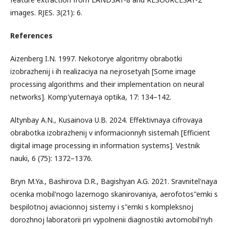
images. RJES. 3(21): 6.
References
Aizenberg I.N. 1997. Nekotorye algoritmy obrabotki
izobrazhenij i ih realizaciya na nejrosetyah [Some image
processing algorithms and their implementation on neural
networks]. Komp'yuternaya optika, 17: 134–142.
Altynbay A.N., Kusainova U.B. 2024. Effektivnaya cifrovaya
obrabotka izobrazhenij v informacionnyh sistemah [Efficient
digital image processing in information systems]. Vestnik
nauki, 6 (75): 1372–1376.
Bryn M.Ya., Bashirova D.R., Bagishyan A.G. 2021. Sravnitel'naya
ocenka mobil'nogo lazernogo skanirovaniya, aerofotos"emki s
bespilotnoj aviacionnoj sistemy i s"emki s kompleksnoj
dorozhnoj laboratorii pri vypolnenii diagnostiki avtomobil'nyh