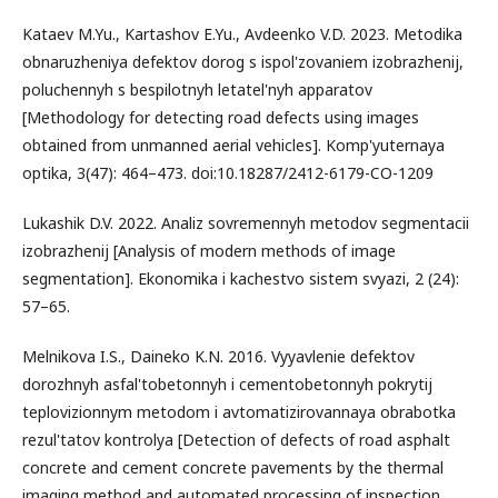
Kataev M.Yu., Kartashov E.Yu., Avdeenko V.D. 2023. Metodika
obnaruzheniya defektov dorog s ispol'zovaniem izobrazhenij,
poluchennyh s bespilotnyh letatel'nyh apparatov
[Methodology for detecting road defects using images
obtained from unmanned aerial vehicles]. Komp'yuternaya
optika, 3(47): 464–473. doi:10.18287/2412-6179-CO-1209
Lukashik D.V. 2022. Analiz sovremennyh metodov segmentacii
izobrazhenij [Analysis of modern methods of image
segmentation]. Ekonomika i kachestvo sistem svyazi, 2 (24):
57–65.
Melnikova I.S., Daineko K.N. 2016. Vyyavlenie defektov
dorozhnyh asfal'tobetonnyh i cementobetonnyh pokrytij
teplovizionnym metodom i avtomatizirovannaya obrabotka
rezul'tatov kontrolya [Detection of defects of road asphalt
concrete and cement concrete pavements by the thermal
imaging method and automated processing of inspection