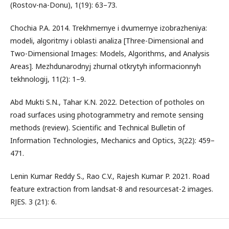
(Rostov-na-Donu), 1(19): 63–73.
Chochia P.A. 2014. Trekhmernye i dvumernye izobrazheniya:
modeli, algoritmy i oblasti analiza [Three-Dimensional and
Two-Dimensional Images: Models, Algorithms, and Analysis
Areas]. Mezhdunarodnyj zhurnal otkrytyh informacionnyh
tekhnologij, 11(2): 1–9.
Abd Mukti S.N., Tahar K.N. 2022. Detection of potholes on
road surfaces using photogrammetry and remote sensing
methods (review). Scientific and Technical Bulletin of
Information Technologies, Mechanics and Optics, 3(22): 459–
471.
Lenin Kumar Reddy S., Rao C.V., Rajesh Kumar P. 2021. Road
feature extraction from landsat-8 and resourcesat-2 images.
RJES. 3 (21): 6.