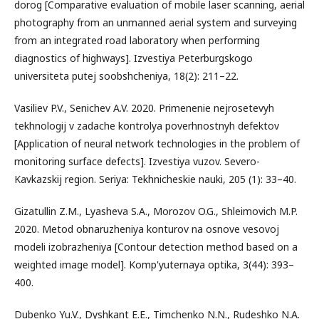
dorog [Comparative evaluation of mobile laser scanning, aerial
photography from an unmanned aerial system and surveying
from an integrated road laboratory when performing
diagnostics of highways]. Izvestiya Peterburgskogo
universiteta putej soobshcheniya, 18(2): 211–22.
Vasiliev P.V., Senichev A.V. 2020. Primenenie nejrosetevyh
tekhnologij v zadache kontrolya poverhnostnyh defektov
[Application of neural network technologies in the problem of
monitoring surface defects]. Izvestiya vuzov. Severo-
Kavkazskij region. Seriya: Tekhnicheskie nauki, 205 (1): 33–40.
Gizatullin Z.M., Lyasheva S.A., Morozov O.G., Shleimovich M.P.
2020. Metod obnaruzheniya konturov na osnove vesovoj
modeli izobrazheniya [Contour detection method based on a
weighted image model]. Komp'yuternaya optika, 3(44): 393–
400.
Dubenko Yu.V., Dyshkant E.E., Timchenko N.N., Rudeshko N.A.