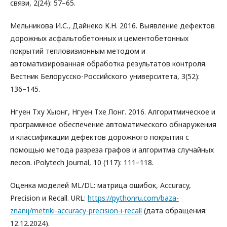
связи, 2(24): 57–65.
Мельникова И.С., Дайнеко К.Н. 2016. Выявление дефектов
дорожных асфальтобетонных и цементобетонных
покрытий тепловизионным методом и
автоматизированная обработка результатов контроля.
Вестник Белорусско-Российского университета, 3(52):
136–145.
Нгуен Тху Хыонг, Нгуен Тхе Лонг. 2016. Алгоритмическое и
программное обеспечение автоматического обнаружения
и классификации дефектов дорожного покрытия с
помощью метода разреза графов и алгоритма случайных
лесов. iPolytech Journal, 10 (117): 111–118.
Оценка моделей ML/DL: матрица ошибок, Accuracy,
Precision и Recall. URL:
https://pythonru.com/baza-
znanij/metriki-accuracy-precision-i-recall
(дата обращения:
12.12.2024).