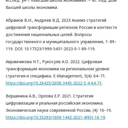
исслед. ун-т «Высшая школа экономики». – М.: Изд. дом
Высшей школы экономики.
Абрамов В.И., Андреев В.Д. 2023 Анализ стратегий
цифровой трансформации регионов России в контексте
достижения национальных целей. Вопросы
государственного и муниципального управления, 1: 89–
119. DOI: 10.17323/1999-5431-2023-0-1-89-119.
Аврамчикова Н.Т., Рукосуев А.О. 2022. Цифровая
трансформация экономики на региональном уровне:
стратегия и специфика. E-Management, 5(4): 64–71.
https://doi.org/10.26425/2658-3445-2022-5-4-64-71
.
Вершинина А.В., Орлова Е.Р. 2021. Стратегия
цифровизации и реальная российская экономика.
Экономическая наука современной России, (4): 16–19.
https://doi.org/10.33293/1609-1442-2021-4(95)-16-19
.