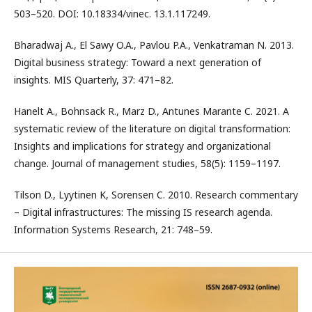
503–520. DOI: 10.18334/vinec. 13.1.117249.
Bharadwaj A., El Sawy O.A., Pavlou P.A., Venkatraman N. 2013.
Digital business strategy: Toward a next generation of
insights. MIS Quarterly, 37: 471–82.
Hanelt A., Bohnsack R., Marz D., Antunes Marante C. 2021. A
systematic review of the literature on digital transformation:
Insights and implications for strategy and organizational
change. Journal of management studies, 58(5): 1159–1197.
Tilson D., Lyytinen K, Sorensen C. 2010. Research commentary
– Digital infrastructures: The missing IS research agenda.
Information Systems Research, 21: 748–59.