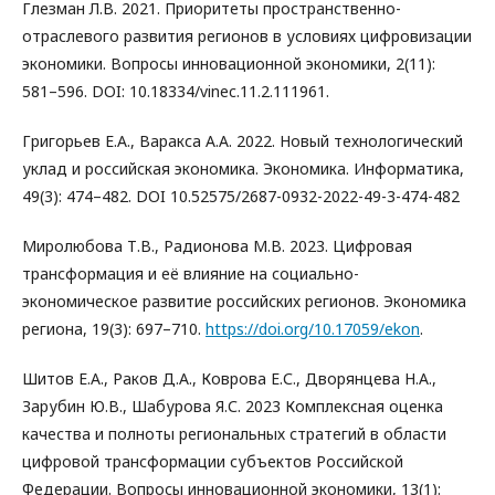
Глезман Л.В. 2021. Приоритеты пространственно-
отраслевого развития регионов в условиях цифровизации
экономики. Вопросы инновационной экономики, 2(11):
581–596. DOI: 10.18334/vinec.11.2.111961.
Григорьев Е.А., Варакса А.А. 2022. Новый технологический
уклад и российская экономика. Экономика. Информатика,
49(3): 474–482. DOI 10.52575/2687-0932-2022-49-3-474-482
Миролюбова Т.В., Радионова М.В. 2023. Цифровая
трансформация и её влияние на социально-
экономическое развитие российских регионов. Экономика
региона, 19(3): 697–710.
https://doi.org/10.17059/ekon
.
Шитов Е.А., Раков Д.А., Коврова Е.С., Дворянцева Н.А.,
Зарубин Ю.В., Шабурова Я.С. 2023 Комплексная оценка
качества и полноты региональных стратегий в области
цифровой трансформации субъектов Российской
Федерации. Вопросы инновационной экономики, 13(1):