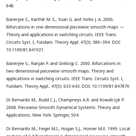
648.
Banerjee S., Karthik M. S., Yuan G. and Yorke J. A. 2000.
Bifurcations in one-dimensional piecewise-smooth maps —
Theory and applications in switching circuits. IEEE Trans.
Circuits Syst. I, Fundam. Theory Appl. 47(3): 389–394. DOI:
10.1109/81.841921.
Banerjee S., Ranjan P. and Grebogi C. 2000. Bifurcations in
two-dimensional piecewise-smooth maps: Theory and
applications in switching circuits. IEEE Trans. Circuits Syst. I,
Fundam. Theory Appl., 47(5): 633-643. DOI: 10.1109/81.847870
Di Bernardo M., Budd C.J., Champneys A.R. and Kowalczyk P.
2008. Piecewise-Smooth Dynamical Systems: Theory and
Applications. New York: Springer, 504.
Di Bernardo M., Feigin M.I., Hogan S.J., Homer M.E. 1999. Local