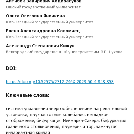
Айтибек Закирович Абдирасулов
Ошский государственный университет
Ольга Олеговна Яночкина
Юго-Западный государственный университет
Елена Александровна Коломиец
Юго-Западный государственный университет
Александр Степанович Кижук
Белгородский государственный университет им. В.Г. Шухова
DOI:
https://doi.org/10.52575/2712-746X-2023-50-4-848-858
Ключевые слова:
система управления энергообеспечением нагревательной
установки, двухчастотные колебания, негладкое
отображение, бифуркация Неймарка-Сакера, бифуркация
граничного столкновения, двумерный тор, замкнутая
инвариантная кривая