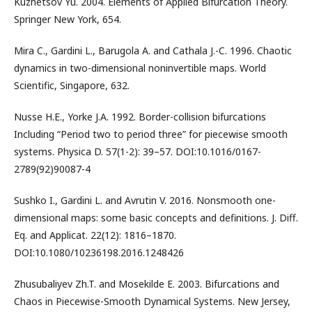
Kuznetsov Yu. 2004. Elements of Applied Bifurcation Theory.
Springer New York, 654.
Mira C., Gardini L., Barugola A. and Cathala J.-C. 1996. Chaotic
dynamics in two-dimensional noninvertible maps. World
Scientific, Singapore, 632.
Nusse H.E., Yorke J.A. 1992. Border-collision bifurcations
Including “Period two to period three” for piecewise smooth
systems. Physica D. 57(1-2): 39–57. DOI:10.1016/0167-
2789(92)90087-4
Sushko I., Gardini L. and Avrutin V. 2016. Nonsmooth one-
dimensional maps: some basic concepts and definitions. J. Diff.
Eq. and Applicat. 22(12): 1816–1870.
DOI:10.1080/10236198.2016.1248426
Zhusubaliyev Zh.T. and Mosekilde E. 2003. Bifurcations and
Chaos in Piecewise-Smooth Dynamical Systems. New Jersey,