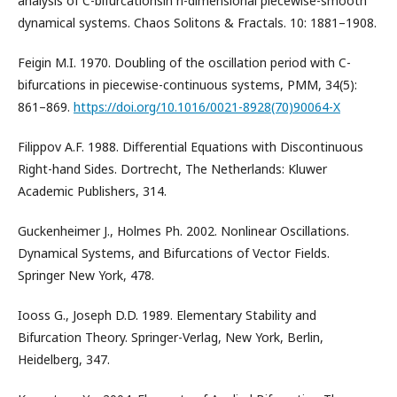
analysis of C-bifurcationsin n-dimensional piecewise-smooth
dynamical systems. Chaos Solitons & Fractals. 10: 1881–1908.
Feigin M.I. 1970. Doubling of the oscillation period with C-
bifurcations in piecewise-continuous systems, PMM, 34(5):
861–869.
https://doi.org/10.1016/0021-8928(70)90064-X
Filippov A.F. 1988. Differential Equations with Discontinuous
Right-hand Sides. Dortrecht, The Netherlands: Kluwer
Academic Publishers, 314.
Guckenheimer J., Holmes Ph. 2002. Nonlinear Oscillations.
Dynamical Systems, and Bifurcations of Vector Fields.
Springer New York, 478.
Iooss G., Joseph D.D. 1989. Elementary Stability and
Bifurcation Theory. Springer-Verlag, New York, Berlin,
Heidelberg, 347.