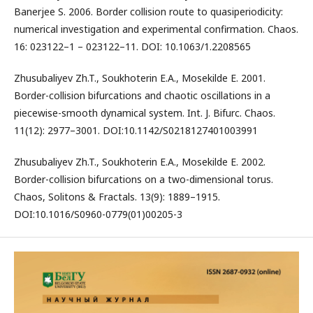
Banerjee S. 2006. Border collision route to quasiperiodicity:
numerical investigation and experimental confirmation. Chaos.
16: 023122–1 – 023122–11. DOI: 10.1063/1.2208565
Zhusubaliyev Zh.T., Soukhoterin E.A., Mosekilde E. 2001.
Border-collision bifurcations and chaotic oscillations in a
piecewise-smooth dynamical system. Int. J. Bifurc. Chaos.
11(12): 2977–3001. DOI:10.1142/S0218127401003991
Zhusubaliyev Zh.T., Soukhoterin E.A., Mosekilde E. 2002.
Border-collision bifurcations on a two-dimensional torus.
Chaos, Solitons & Fractals. 13(9): 1889–1915.
DOI:10.1016/S0960-0779(01)00205-3