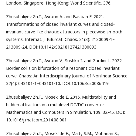
London, Singapore, Hong-Kong: World Scientific, 376.
Zhusubaliyev Zh.T., Avrutin A. and Bastian F. 2021.
Transformations of closed invariant curves and closed-
invariant-curve-like chaotic attractors in piecewise smooth
systems. Internat. J. Bifurcat. Chaos. 31(3): 2130009-1–
213009-24. DOI:10.1142/S0218127421300093
Zhusubaliyev Zh.T., Avrutin V., Sushko I. and Gardini L. 2022.
Border collision bifurcation of a resonant closed invariant
curve. Chaos: An Interdisciplinary Journal of Nonlinear Science.
32(4): 043101-1–043101-10. DOI:10.1063/5.0086419
Zhusubaliyev Zh.T., Mosekilde E. 2015. Multistability and
hidden attractors in a multilevel DC/DC converter.
Mathematics and Computers in Simulation. 109: 32-45. DOI:
10.1016/j.matcom.2014.08.001
Zhusubaliyev Zh.T., Mosekilde E., Maity S.M., Mohanan S.,