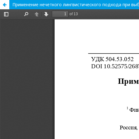
Применение нечеткого лингвистического подхода при вы