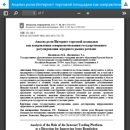
Анализ роли Интернет-торговой площадки как направления совершенствования государственного регулирования аграрного рынка региона