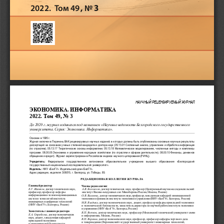
  , 
3
2022.
Т
ом 4
9
No 
НАУЧНЫЙ РЕЦЕНЗИРУЕМЫ
Й ЖУРНАЛ
ЭКОНОМИКА
.
ИНФОРМАТИКА
202
2
.
Том 
49
, No 
3
До 2020 г
.
журнал издавался под названием 
«Научные ведомости Белгородского государственного 
университета
.
Серия: 
Экономика
.
Информатика»
.
Основан в 1995 г
.
Журнал включен в Перечень ВАК рецензируемых научных изданий, в которых должны быть опубликованы основные научные результаты 
диссертаций на соискание ученых степеней кандидата и доктора наук 
(05
.
13
.
01 
Системный анализ, управление и обработка информации 
(по отраслям); 05
.
13
.
17 Теоретическ
ие основы информатики; 05
.
13
.
18
Математическое моделирование, численные методы и комплексы 
программ
.
08
.
00
.
05 Экономика и управление народным хозяйством (по отраслям и с
ферам деятельности); 08
.
00
.
10 Финансы, денежное 
обращение и кредит)
.
Журнал зарегистрирован в Российском индексе научного цитирования (РИНЦ)
.
Учредитель: 
Федеральное  государственное  автономное  образовательное  учреждение  высшего  образования  «Белгородский 
г
осударственный национальный исследовательский университет»
.
Издатель:
НИУ «БелГУ» Издательский дом «БелГУ»
.
Адрес редакции, издателя: 308015, г
.
Белгород, ул
.
Победы, 85
.
РЕДАКЦИОННАЯ КОЛЛЕГИ
Я ЖУРНАЛА
Главный редактор 
Члены редколлегии: 
А
.
В
.
Богомолов
, доктор технических наук, профессор (
Центральный научно
-
исследовательский 
Е
.
Г
.
Жиляков
, доктор технических наук, 
институт Военно
-
воздушных сил Минобороны России
, Москва, Россия)
профессор
, 
профессор
кафедр
ы
информационно
-
телекоммуникационных 
О
.
В
.
Ваганова
, доктор 
экономических наук, 
профессор,
з
аведующая кафедрой инновационной 
систем и технологий института 
экономики и финансов института экономики
и управления (НИУ
«БелГУ»,
Белгород, Россия
)
инженерных и цифровых технологий
М
.
В
.
Владыка,
доктор экономических наук, доцент, профессор кафедры прикладной экономики 
(НИУ «БелГУ», Белгород, Россия)
и эконом
ической безопасности, заместитель директора 
по научной работе института экономики 
и управления (НИУ
«БелГУ», Белгород,
Россия
)
Заместитель главного редактора 
В
.
П
.
Волчков
, доктор технических наук, профессор (Московский технический университет связи 
Е
.
А
.
Стрябкова
, доктор 
экономических 
и информатики, Москва,
Россия)
наук, 
доцент,
заведующ
ая
кафедрой
В
.
П
.
Воронин,
доктор экономических наук, профессор, профессор кафедры торгового дела 
прикладной
экономики 
и товароведения (Воронежский государственный университет инженерных технологий, 
и 
экономической безопасности