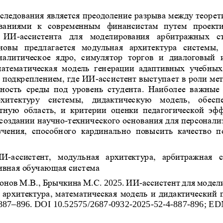
следования является преодоление разрыва между теорет
ваниями  к  современным 
финансистам  путем  проект
  ИИ
-
ассистента  для  моделирования  арбитражных  ст
новы  предлагается  модульная  архитектура  системы,
алитическое  ядро,  с
имулятор  торгов  и  диалоговый 
математическая  модель  генерации  адаптивных  учебных 
 подкреплением, где ИИ
-
ассистент выступает в роли ме
жнос
ть  среды  под  уровень  студента.  Наиболее  важные
хитектуру  системы,  дидактическую  модель,  обес
тную  область,  и  критерии  оценки  педагогической  эф
 создании научно
-
технического основания для персонали
чения,  способного  кардинально  повысить  качество  п
ИИ
-
ассистент,  модульная  архитектура,  арбитражная  
ивная обучающая система
онов М.В., 
Брычкина М.С.
2025. 
ИИ
-
ассистент для моде
: архитектура, математическая модель и дидактический 
–
887
896
. DOI 
10.52575/2687
-
0932
-
2025
-
52
-
4
-
887
-
896
; 
ED