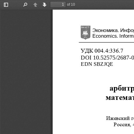
of 10
Toggle
Find
Previous
Next
Sidebar
Экономика
Инфо
. 
Economics. Informa
УДК 004.4:336.7
DOI
10.52575/2687
-
EDN
SBZJQE
арбитр
математ
Ижевский г
Россия, 