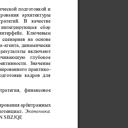
ической подготовкой и 
ирования  архитектуры 
ратегий.  В  качестве 
  интегрирующая  сбор 
 интерфейс.  Ключевым 
 сценариев  на  основе 
та
-
агента, динамически 
  результаты  включают 
печивающую  глубокое 
фективности.  Значение 
зированного практико
-
одготовки  кадров  для 
стр
атегия,  финансовое 
лирования арбитражных 
потенциал
.
Экономика. 
N
SBZJQE