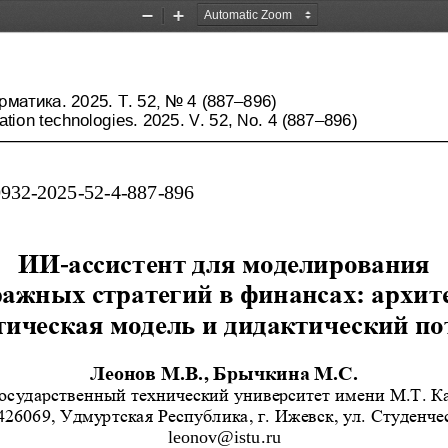
Zoom
Zoom
Out
In
рматика
Т
, No 
–
. 202
5
. 
. 
52
4
(
887
896
)  
–
tion technologies. 
202
5
. V. 
52, No. 4 (
887
896
)        
0932
-
2025
-
52
-
4
-
887
-
896
ИИ
-
ассистент для моделирования 
ажных стратегий в финансах: архите
ическая модель и дидактический по
Леонов М.В., Брычкина М.С.
осударственный технический университет 
имени М.Т. К
426069, Удмуртская Республика, г. Ижевск, ул. Студенчес
leonov
@
istu
.
ru