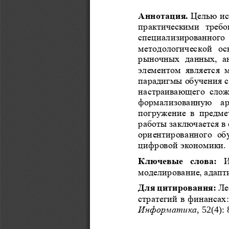
Аннотация. 
Целью ис
практическими  требо
специализированного
методологической  ос
рыночных  данных,  ан
элементом  является  
парадигмы обучения с
настраивающего  сло
формализованную  ар
погружение  в  предме
работы заключает
ся в
ориентированного  обу
цифровой экономики.
Ключевые  слова:
моделирование, адапт
Для цитирования: 
Ле
стратегий в финансах
Информатика
, 52(4): 