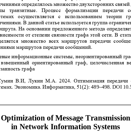
ичениями определялось множество двухсторонних связей 
злы  транзитные.  Процесс  формализации  передачи  с
емах  осуществляется  с  использованием  теории  гр
чениями. В данной статье используется группа ограни
че
ршрута. На основании предложенного метода определяет
исимости от степени связности графа этой сети. В 
стат
деляется  множество  всех  маршрутов  передачи  сообщен
ениями маршрутов передачи сообщений.
евые информационные системы, 
неориентированный гра
 взвешенный  ориентированный  граф,  целочисленная  ве
язанность графа
Сумин  В.И,  Лукин  М.А.  2024.  Оптимизация  передачи  
мах. Экономика. Информатика, 51(2): 
48
9
–
49
8
. DOI
10.
Optimization of Message Transmission
in Network Information Systems