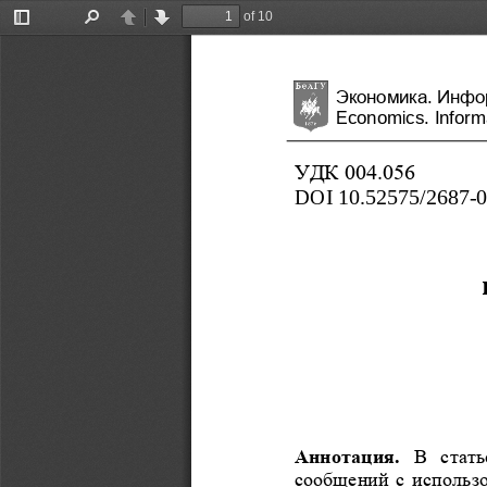
of 10
Toggle
Find
Previous
Next
Sidebar
Экономика
. 
Инфо
Economics. Informa
УДК 004.056
DOI
10.52575/2687
-
Аннотация. 
В  стат
сообщений с использо