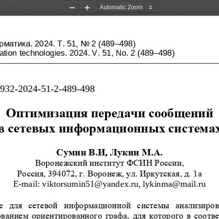
Zoom
Zoom
Out
In
рматика
. 202
4
. 
Т
. 
5
1
, No 
2
(48
9
–
49
8
) 
–
tion technologies. 
202
4
. V. 5
1
, No. 
2 
(
48
9
49
8
)
0932
-
2024
-
51
-
2
-
48
9
-
49
8
Оптимизация передачи сообщений 
в сетевых информационных система
Сумин
В.И
, 
Лукин
М.А.
Воронежский институт ФСИН России,
Россия, 394072, г. Воронеж, ул. Иркутская, д. 1а
E
-
mail: 
viktorsumin51@yandex.ru, lykinma@mail.ru
ье  для  сетевой  информационной  системы  анализиро
ванием ориентированного графа, для которого в соотве