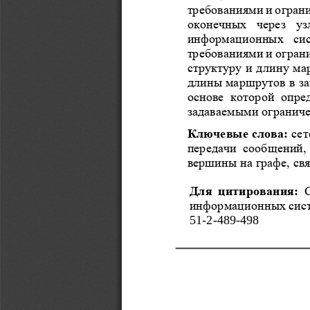
требованиями и огран
оконечных 
через  у
информационных  сист
требованиями и ограни
структуру и длину ма
длины маршрутов в зав
основе  которой  опре
задаваемыми огранич
Ключевые слова: 
сет
передачи  сообщений, 
вершины на 
графе, св
Для  цитирования: 
информационных систе
51
-
2
-
48
9
-
49
8