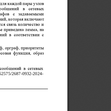
для каждой пары 
узлов 
ообщений  в  сетевых 
афов  с  задаваемыми 
ний, которая включают 
ся связь количество и 
ье приведена лемма, на 
ий  в  соответствии  с 
ф, орграф, приоритеты 
совая  функция,  образ 
сообщений  в  сетевых 
52575/2687
-
0932
-
2024
-
 