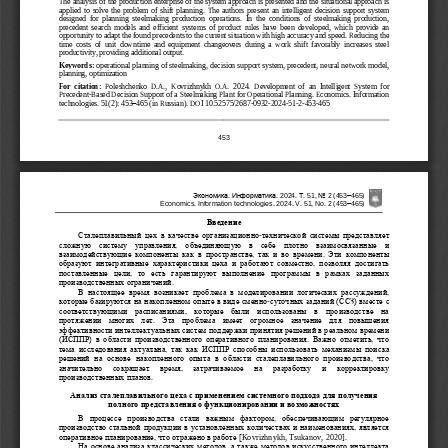
The analysis of the production enterprise of the system approach is presented and the situational approach is 
applied  to  solve  the  problem  of  shift  planning. 
The  authors  present  an  intelligent  decision  support  system 
designed  for  planning  steelmaking  production  operations.  In  the  conditions  of  steelmaking  production, 
precedent  search  models  and  efficient  systems  of  product  rules  have  been  developed,  w
hich  provide  an 
opportunity to adapt the found precedents to the current situation with high accuracy and speed. Reducing the 
time  costs  of  unit  downtime  and  equipment  changeovers  during  a  work  shift  favorably  increases  steel 
productivity, providing additi
onal output.
Keywords:
operational planning of steelmaking, 
decision support system
, precedent, neural network model, 
planning, optimization
For  citation: 
Poleshchenko  D.A.,  Kovrizhnykh  O.A. 
202
4
.  Development  of  an  Intelligent  System  for 
Precedent
-
Based Decision Support of a Steelmaking Plant for Operational Planning. Economics. Information 
technologies.
51(2)
: 453
–
465 (
in Russian
)
. DOI
10.52575/2687
-
0932
-
2024
-
51
-
2
-
453
-
465
453
Экономика
. 
Информатика
. 202
4
. 
Т
. 
51
, 
No 
2
(
453
–
465
)
Economics. Information technologies. 
2024. V. 51, No. 2 (
453
–
465
) 
Введение
Сталеплавильный  цех  в  качестве  организационно
-
технической  системы  представляет 
сложную  систему  управления,  объединяющую  в  себе  плотно  взаимосвязанные  и 
взаимодействующие  компоненты  как  в 
пространстве,  так  и  во  времени.  Эти  компоненты 
образуют  интегративные  характеристики  цеха  и  работают  совместно,  позволяя  достигать 
поставленные  цели,  то  есть  гарантируют  выполнение  программы  в  рамках  заданных 
производственных ограничений.
В  настоящее  время  возникает  проблема  в  моделировании  логических  рассуждений, 
которые базируются на накопленном опыте в виде сменно
-
суточных заданий (ССЗ) вместе с 
соответствующими  расписаниями,  которые  были  использованы  в  производстве  на 
протяжении  многих 
лет.  Эта  проблема  имеет  огромное  значение  для  повышения 
эффективности интеллектуальных систем поддержки принятия решений в реальном времени 
(ИСППР)  в  области  производственного  оперативного  планирования.  Важно  отметить,  что 
тема  исследования  актуальна,  так 
как  ИСППР  способны  использовать  механизмы  поиска 
решений  на  основе  накопленного  опыта  в  области  сталеплавильного  производства,  что 
значительно   сокращает   время,   затрачиваемое   на   разработку   и   корректировку 
производственных планов.
Анализ сталеплавильного цеха с применением системного подхода для получения 
полного представления о функционировании и возможностях
В  процессе  производства  стали  важным  фактором,  обеспечивающим  регулярное 
производство стальной продукции в установленных количествах и наименованиях, является 
оперативное планирование, что отражено в работе [
Kovrizhnykh
, 
Tsukanov
, 2020
]. 
На основе анализа классических методов, а также методов искусственного интеллекта 