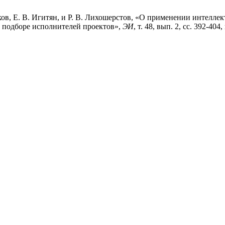
ков, Е. В. Игитян, и Р. В. Лихошерстов, «О применении интелле
 подборе исполнителей проектов»,
ЭИ
, т. 48, вып. 2, сс. 392-404