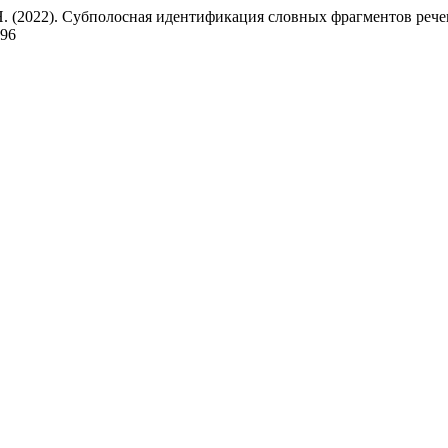
 Т. Н. (2022). Субполосная идентификация словных фрагментов ре
596