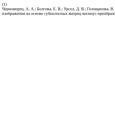
(1)
Черноморец, А. А.; Болгова, Е. В.; Урсол, Д. В.; Голощапова,
изображения на основе субполосных матриц косинус-преобраз