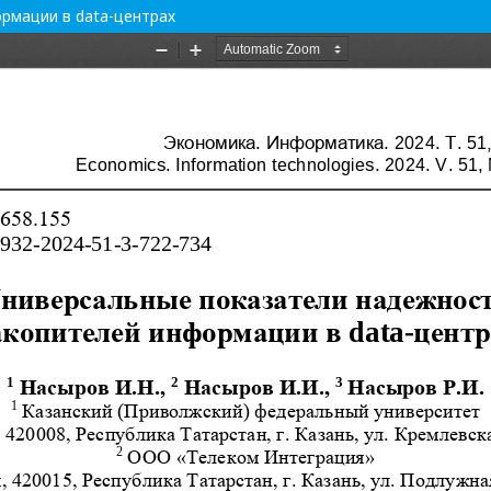
рмации в data-центрах